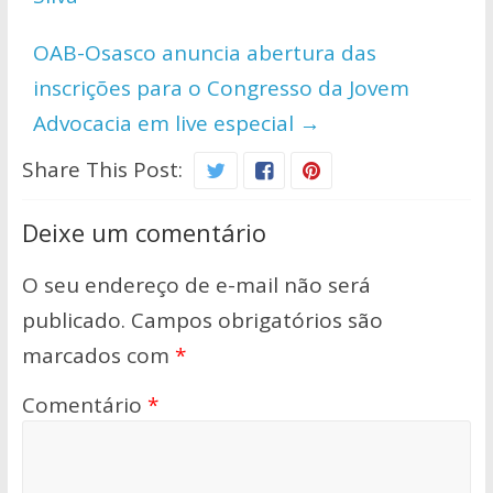
p
k
k
OAB-Osasco anuncia abertura das
inscrições para o Congresso da Jovem
Advocacia em live especial
→
Share This Post:
Deixe um comentário
O seu endereço de e-mail não será
publicado.
Campos obrigatórios são
marcados com
*
Comentário
*