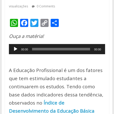
visualizações
0 Comments
W
F
T
C
S
h
ac
w
o
h
Ouça a matéria!
at
e
itt
p
ar
s
b
er
y
e
Tocador
00:00
00:00
A
o
Li
de
p
o
n
áudio
p
k
k
A Educação Profissional é um dos fatores
que tem estimulado estudantes a
continuarem os estudos. Tendo como
base dados indicadores dessa tendência,
observados no
Índice de
Desenvolvimento da Educação Básica