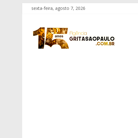
Pular
sexta-feira, agosto 7, 2026
para
o
Grita
conteúdo
São
Paulo
Informação
com
Responsabilidade