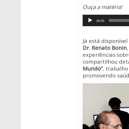
h
ac
w
Ouça a matéria!
at
e
itt
Tocador
s
b
er
00:00
de
A
o
áudio
p
o
Já está disponível
p
k
Dr. Renato Bonin
experiências sobr
compartilhou det
Mundo”
, trabalh
promovendo saúde 