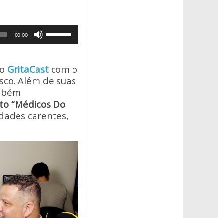
Use
00:00
as
setas
para
do
GritaCast
com o
cima
sco. Além de suas
ou
ambém
para
to “Médicos Do
baixo
idades carentes,
para
aumentar
ou
diminuir
o
volume.