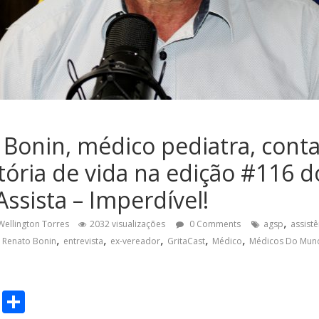
 Bonin, médico pediatra, cont
stória de vida na edição #116 d
Assista – Imperdível!
,
Wellington Torres
2032 visualizações
0 Comments
agsp
assist
,
,
,
,
,
. Renato Bonin
entrevista
ex-vereador
GritaCast
Médico
Médicos Do Mun
C
S