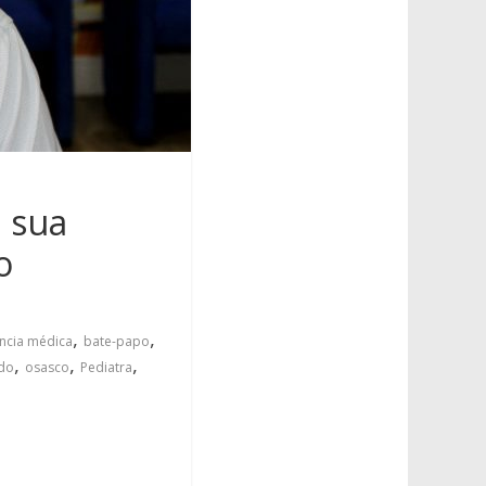
a sua
o
,
,
ência médica
bate-papo
,
,
,
do
osasco
Pediatra