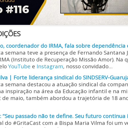
DIÇÕES
no, coordenador do IRMA, fala sobre dependência
ta semana teve a presença de Fernando Santana J
MA (Instituto de Recuperação Missão Amor). Na q
elo
YouTube
e
Instagram
, nosso convidado…
lva | Forte liderança sindical do SINDSERV-Guaruj
sta semana destacou a atuação sindical da compa
ma inspiração na área da Educação infantil e na mi
2 de maio, também abordou a trajetória de 18 an
: “Seu passado não te define. Seu futuro continua 
al do #GritaCast com a Bispa Maria Vilma foi um 