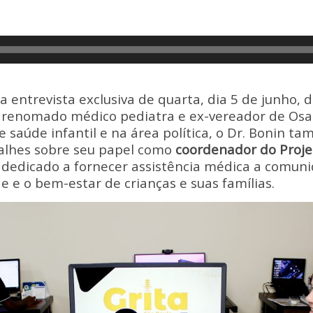
o
h
p
ar
y
e
Li
n
 a entrevista exclusiva de quarta, dia 5 de junho, 
k
, renomado médico pediatra e ex-vereador de Osa
e saúde infantil e na área política, o Dr. Bonin t
alhes sobre seu papel como
coordenador do Proje
o dedicado a fornecer assistência médica a comun
e o bem-estar de crianças e suas famílias.