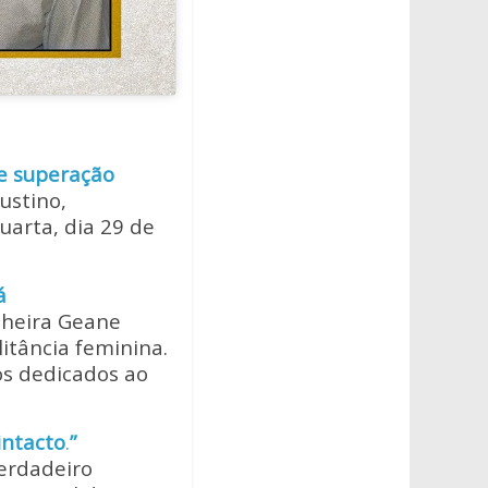
 e superação
ustino,
uarta, dia 29 de
á
nheira Geane
litância feminina.
os dedicados ao
intacto
.
”
verdadeiro