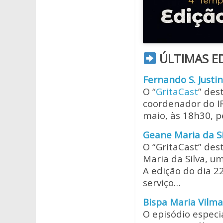
ÚLTIMAS E
Fernando S. Justi
O “
GritaCast
” des
coordenador do IR
maio, às 18h30, p
Geane Maria da Si
O “GritaCast” de
Maria da Silva, u
A edição do dia 2
serviço…
Bispa Maria Vilma
O episódio especi