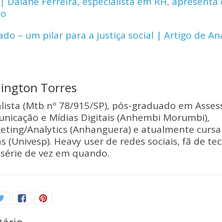
 Daiane Ferreira, especialista em RH, apresenta 
Li
ho
n
o – um pilar para a justiça social | Artigo de An
k
lington Torres
alista (Mtb nº 78/915/SP), pós-graduado em Asses
nicação e Mídias Digitais (Anhembi Morumbi),
eting/Analytics (Anhanguera) e atualmente curs
s (Univesp). Heavy user de redes sociais, fã de te
série de vez em quando.