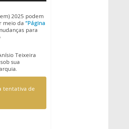
setas
para
Enem) 2025 podem
cima
or meio da
“Página
ou
 mudanças para
para
o
baixo
para
nísio Teixeira
aumentar
 sob sua
ou
arquia.
diminuir
o
volume.
a tentativa de