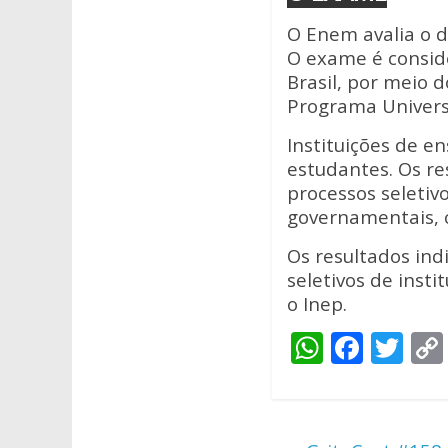
O Enem avalia o 
O exame é conside
Brasil, por meio d
Programa Univers
Instituições de e
estudantes. Os r
processos seletiv
governamentais, c
Os resultados in
seletivos de inst
o Inep.
W
F
T
h
ac
w
at
e
itt
s
b
er