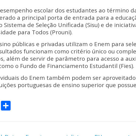
desempenho escolar dos estudantes ao término da
rado a principal porta de entrada para a educaç
o Sistema de Seleção Unificada (Sisu) e de iniciati
idade para Todos (Prouni).
nsino públicas e privadas utilizam o Enem para sel
esultados funcionam como critério único ou comp
os, além de servir de parâmetro para acesso a auxí
omo o Fundo de Financiamento Estudantil (Fies).
dividuais do Enem também podem ser aproveitado
ituições portuguesas de ensino superior que poss
C
S
o
h
p
ar
y
e