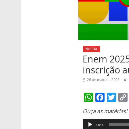
Notícia
Enem 2025 
inscrição 
26 de maio de 2025
W
F
T
h
ac
w
Ouça as matérias!
at
e
itt
Tocador
s
b
er
00:00