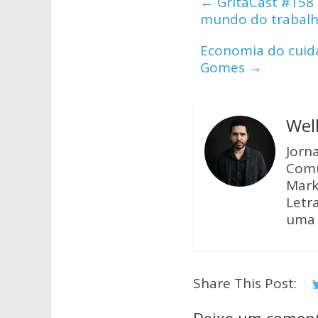
←
GritaCast #158 |
A
o
mundo do trabal
p
o
Economia do cuidad
p
k
Gomes
→
Wel
Jorn
Comu
Mark
Letra
uma 
Share This Post: