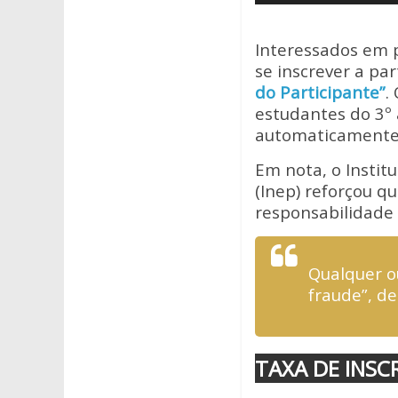
de
A
o
áudio
p
o
Interessados em 
p
k
se inscrever a pa
do Participante”
.
estudantes do 3º 
automaticamente 
Em nota, o Instit
(Inep) reforçou q
responsabilidade 
Qualquer o
fraude”, de
TAXA DE INSC