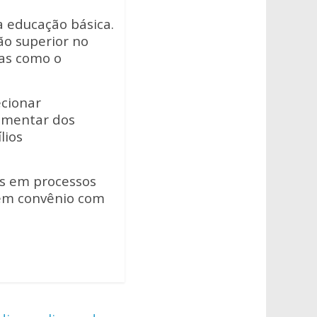
 educação básica.
ão superior no
vas como o
ecionar
lementar dos
lios
s em processos
uem convênio com