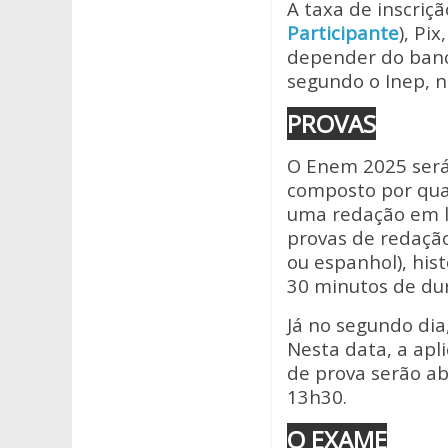
A taxa de inscriç
Participante
), Pi
depender do banc
segundo o Inep, n
PROVAS
O Enem 2025 será 
composto por quat
uma redação em l
provas de redação
ou espanhol), histó
30 minutos de du
Já no segundo dia,
Nesta data, a apl
de prova serão abe
13h30.
O EXAME