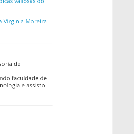
dicas valiosas do
a Virginia Moreira
soria de
ando faculdade de
cnologia e assisto