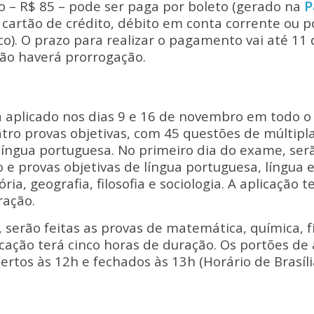
ão – R$ 85 – pode ser paga por boleto (gerado na
P
x, cartão de crédito, débito em conta corrente ou 
o).
O prazo para realizar o pagamento vai até 11 
ão haverá prorrogação.
aplicado nos dias 9 e 16 de novembro em todo o 
ro provas objetivas, com 45 questões de múltipla
íngua portuguesa.
No primeiro dia do exame, serã
 e provas objetivas de língua portuguesa, língua e
ria, geografia, filosofia e sociologia. A aplicação 
ração.
 serão feitas as provas de matemática, química, fís
icação terá cinco horas de duração.
Os portões de 
rtos às 12h e fechados às 13h (Horário de Brasília)