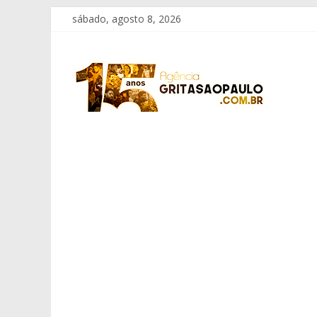
Pular
sábado, agosto 8, 2026
para
o
Grita
conteúdo
São
Paulo
Informação
com
Responsabilidade