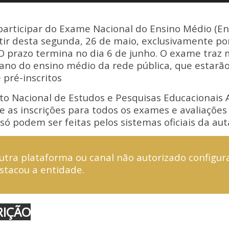
Li
n
participar do Exame Nacional do Ensino Médio (
k
rtir desta segunda, 26 de maio, exclusivamente p
 O prazo termina no dia 6 de junho. O exame traz
ano do ensino médio da rede pública, que estarã
pré-inscritos
uto Nacional de Estudos e Pesquisas Educacionais A
ue as inscrições para todos os exames e avaliações
só podem ser feitas pelos sistemas oficiais da aut
utra plataforma ou canal não autorizado configur
stacou a entidade.
RIÇÃO