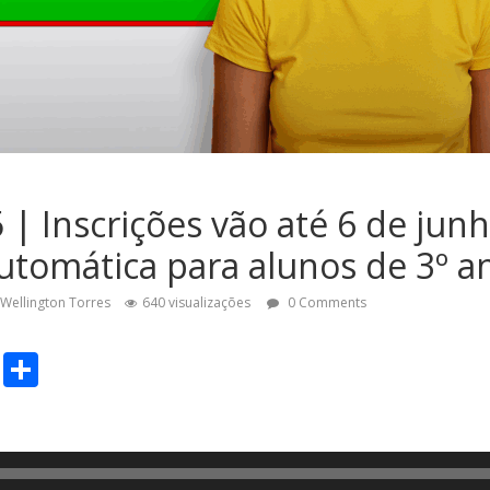
| Inscrições vão até 6 de jun
automática para alunos de 3º a
Wellington Torres
640 visualizações
0 Comments
C
S
o
h
p
ar
y
e