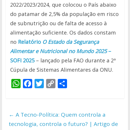
2022/2023/2024, que colocou o País abaixo
do patamar de 2,5% da população em risco
de subnutrição ou de falta de acesso à
alimentação suficiente. Os dados constam
no
Relatório
O Estado da Segurança
Alimentar e Nutricional no Mundo 2025
–
SOFI 2025
– lançado pela FAO durante a 2ª
Cúpula de Sistemas Alimentares da ONU.
W
F
T
C
S
h
ac
w
o
h
at
e
itt
p
ar
s
b
er
y
e
←
A Tecno-Política: Quem controla a
A
o
Li
tecnologia, controla o futuro? | Artigo de
p
o
n