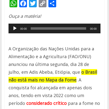
W
F
T
C
S
h
ac
w
o
h
Ouça a matéria!
at
e
itt
p
ar
s
b
er
y
e
Tocador
00:00
00:00
A
o
Li
de
p
o
n
áudio
p
k
k
A Organização das Nações Unidas para a
Alimentação e a Agricultura (FAO/ONU)
anunciou na última segunda, dia 28 de
julho, em Adis Abeba, Etiópia, que
o Brasil
não está mais no Mapa da Fome
. A
conquista foi alcançada em apenas dois
anos, tendo em vista 2022 como um
período
considerado crítico
para a fome no