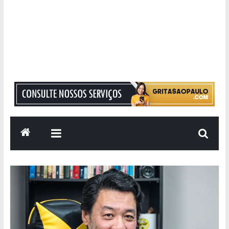
Grita
São
Paulo
Informação
com
Responsabilidade