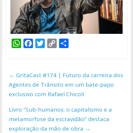
W
F
T
C
S
h
ac
w
o
h
at
e
itt
p
ar
s
b
er
y
e
←
GritaCast #174 | Futuro da carreira dos
A
o
Li
Agentes de Trânsito em um bate-papo
p
o
n
exclusivo com Rafael Chicoli
p
k
k
Livro “Sub-humanos: o capitalismo e a
metamorfose da escravidão” destaca
exploração da mão de obra
→