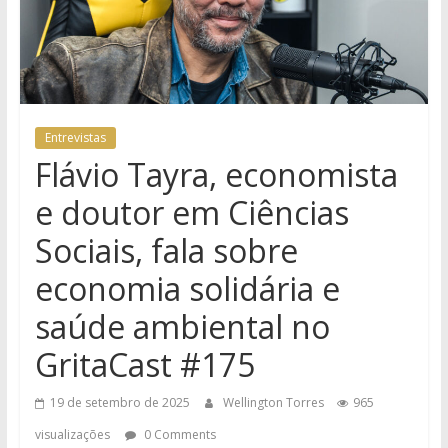
Entrevistas
Flávio Tayra, economista
e doutor em Ciências
Sociais, fala sobre
economia solidária e
saúde ambiental no
GritaCast #175
19 de setembro de 2025
Wellington Torres
965
visualizações
0 Comments