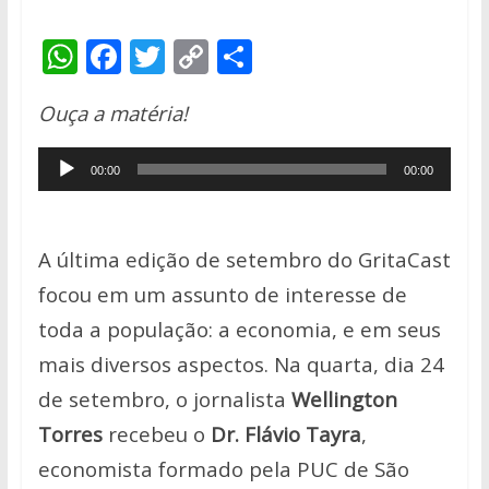
W
F
T
C
S
h
ac
w
o
h
Ouça a matéria!
at
e
itt
p
ar
s
b
er
y
e
Tocador
00:00
00:00
A
o
Li
de
p
o
n
áudio
p
k
k
A última edição de setembro do GritaCast
focou em um assunto de interesse de
toda a população: a economia, e em seus
mais diversos aspectos. Na quarta, dia 24
de setembro,
o jornalista
Wellington
Torres
recebeu o
Dr. Flávio Tayra
,
economista formado pela PUC de São