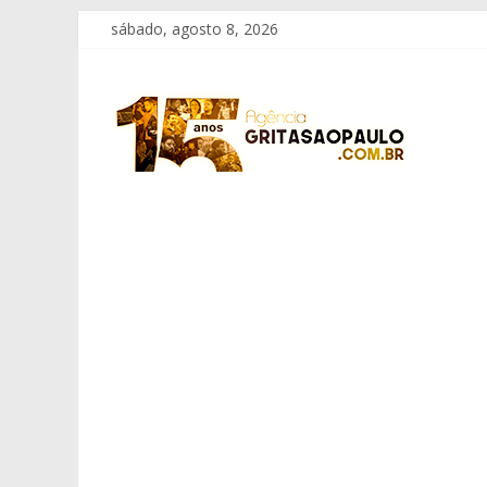
Pular
sábado, agosto 8, 2026
para
o
Grita
conteúdo
São
Paulo
Informação
com
Responsabilidade