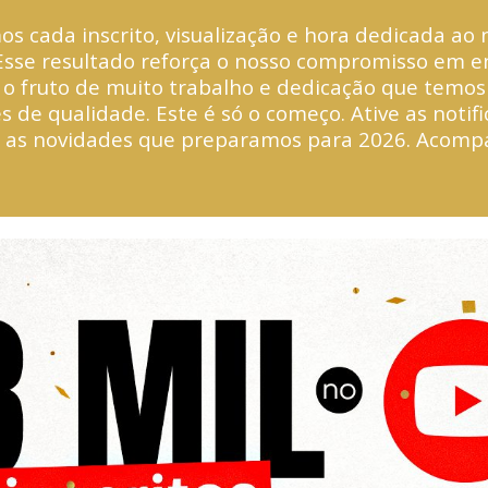
s cada inscrito, visualização e hora dedicada ao 
Esse resultado reforça o nosso compromisso em en
É o fruto de muito trabalho e dedicação que temo
 de qualidade. Este é só o começo. Ative as notif
 as novidades que preparamos para 2026. Acomp