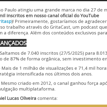
Li
ão Paulo atingiu uma grande marca no dia 27 de 
n
il inscritos em nosso canal oficial do YouTube
k
itasp
)! Primeiramente, gostaríamos de agradecer
 trabalho através do GritaCast, um podcast que
 a diferença. Além dos conteúdos exclusivos para 
CANÇADOS
Saltamos de 7.040 inscritos (27/5/2025) para 8.
o de 87% de forma orgânica, sem investimento e
–
Mais de 1 milhão de visualizações e 71,4 mil hora
tratégia intensificada nos últimos dois anos.
 Mesmo criado em 2012, o canal ganhou força apó
vulgação multiplataforma.
iel Lucas Oliveira
comenta: