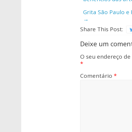
p
o
Grita São Paulo e
p
k
→
Share This Post:
Deixe um coment
O seu endereço de 
*
Comentário
*