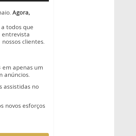
setas
maio.
Agora,
para
cima
 a todos que
ou
 entrevista
para
nossos clientes.
baixo
para
aumentar
ou
013 em apenas um
diminuir
m anúncios.
o
s assistidas no
volume.
s novos esforços