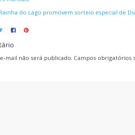
n
 Rainha do Lago promovem sorteio especial de D
k
ário
e-mail não será publicado.
Campos obrigatórios