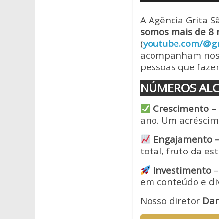
de
A
o
áudio
A Agência Grita S
p
o
somos
mais de 8 m
p
k
(
youtube.com/@gr
acompanham nosso
pessoas que fazem
NÚMEROS AL
Crescimento –
ano. Um acréscim
Engajamento 
total, fruto da es
Investimento
–
em conteúdo e di
Nosso diretor
Dan