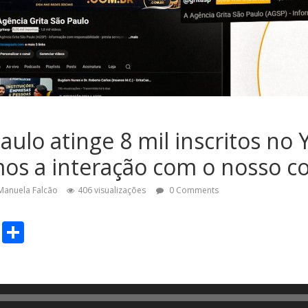
aulo atinge 8 mil inscritos no
os a interação com o nosso c
Manuela Falcão
406 visualizações
0 Comments
C
S
o
h
p
ar
y
e