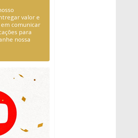
nosso
tregar valor e
s em comunicar
icações para
anhe nossa