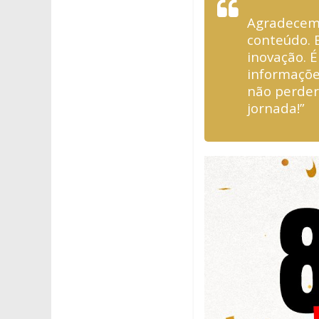
Agradecemo
conteúdo. 
inovação. 
informações
não perder
jornada!”