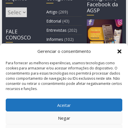
Facebook da
AGSP
Arquivos
Artigo
(269)
Editorial
(43)
Entrevistas
(202)
FALE
CONOSCO
Informes
(102)
Manchete
(2)
Gerenciar o consentimento
Notícia
(1.244)
Para fornecer as melhores experiências, usamos tecnologias como
cookies para armazenar e/ou acessar informações do dispositivo. O
consentimento para essas tecnologias nos permitirá processar dados
como comportamento de navegação ou IDs exclusivos neste site. Não
consentir ou retirar o consentimento pode afetar negativamente certos
recursos e funções.
Aceitar
Negar
© Copyright 2011-2026