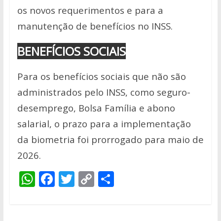
os novos requerimentos e para a
manutenção de benefícios no INSS.
BENEFÍCIOS SOCIAIS
Para os benefícios sociais que não são
administrados pelo INSS, como seguro-
desemprego, Bolsa Família e abono
salarial, o prazo para a implementação
da biometria foi prorrogado para maio de
2026.
W
F
T
C
S
h
ac
w
o
h
at
e
itt
p
ar