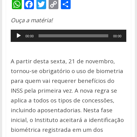
W
F
T
C
S
h
ac
w
o
h
Ouça a matéria!
at
e
itt
p
ar
s
b
er
y
e
Tocador
00:00
00:00
A
o
Li
de
p
o
n
áudio
p
k
k
A partir desta sexta, 21 de novembro,
tornou-se obrigatório o uso de biometria
para quem vai requerer benefícios do
INSS pela primeira vez. A nova regra se
aplica a todos os tipos de concessões,
incluindo aposentadorias.
Nesta fase
inicial, o Instituto aceitará a identificação
biométrica registrada em um dos