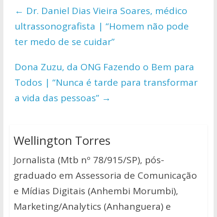
s
b
er
y
e
←
Dr. Daniel Dias Vieira Soares, médico
A
o
Li
ultrassonografista | “Homem não pode
p
o
n
ter medo de se cuidar”
p
k
k
Dona Zuzu, da ONG Fazendo o Bem para
Todos | “Nunca é tarde para transformar
a vida das pessoas”
→
Wellington Torres
Jornalista (Mtb nº 78/915/SP), pós-
graduado em Assessoria de Comunicação
e Mídias Digitais (Anhembi Morumbi),
Marketing/Analytics (Anhanguera) e