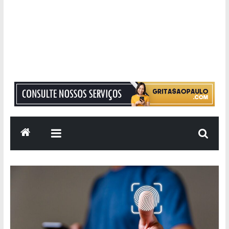
Grita
São
Paulo
Informação
com
Responsabilidade