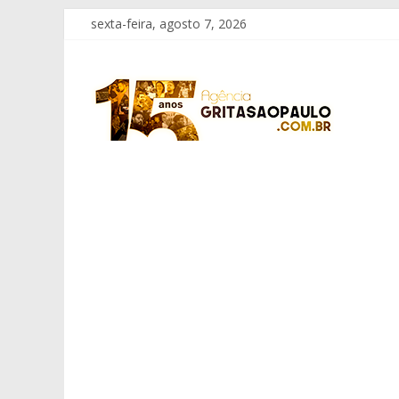
Pular
sexta-feira, agosto 7, 2026
para
o
Grita
conteúdo
São
Paulo
Informação
com
Responsabilidade