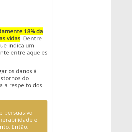
madamente 18% da
as vidas
. Dentre
que indica um
nte entre aqueles
gar os danos à
nstornos do
a a respeito dos
e persuasivo
nerabilidade e
nto. Então,