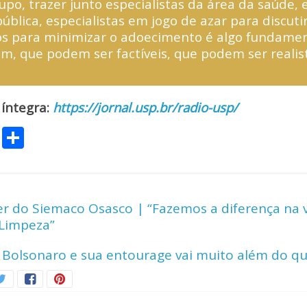
upo, trazer junto especialistas da área da saúde, 
blica, especialistas em jogo de azar para discutir
 para minimizar o adoecimento é algo fundamen
m, que podem ser factíveis, que podem ser realist
 íntegra:
https://jornal.usp.br/radio-usp/
C
S
o
h
p
ar
y
e
íder do Siemaco Osasco | “Fazemos a diferença na 
Li
 Limpeza”
n
Bolsonaro e sua entourage vai muito além do qu
k