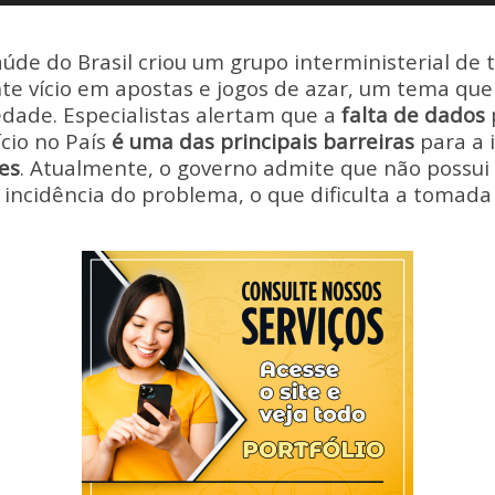
Li
n
aúde do Brasil criou um grupo interministerial de 
k
nte vício em apostas e jogos de azar, um tema q
dade. Especialistas alertam que a
falta de dados
ício no País
é uma das principais barreiras
para a
zes
. Atualmente, o governo admite que não possui
a incidência do problema, o que dificulta a tomada