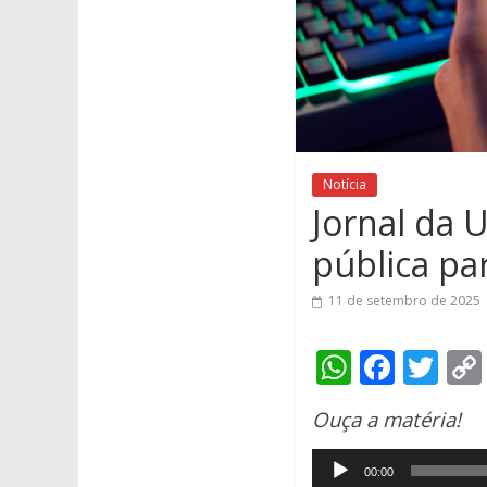
Notícia
Jornal da 
pública pa
11 de setembro de 2025
W
F
T
h
ac
w
Ouça a matéria!
at
e
itt
Tocador
s
b
er
00:00