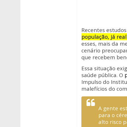
Recentes estudos
população, já re
esses, mais da m
cenário preocupa
que recebem benef
Essa situação ex
saúde pública. O
Impulso do Instit
malefícios do co
A gente es
para o cér
alto risco