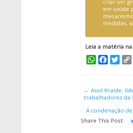
criar um gr
em saúde pú
mecanismos
medidas, si
Leia a matéria na
W
F
T
h
ac
w
at
e
itt
s
b
er
←
Assil Kraide, l
A
o
trabalhadores da
p
o
A condenação de 
p
k
Share This Post: