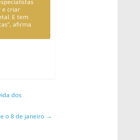
especialistas
 e criar
tal. E tem
as”, afirma.
vida dos
e o 8 de janeiro
→