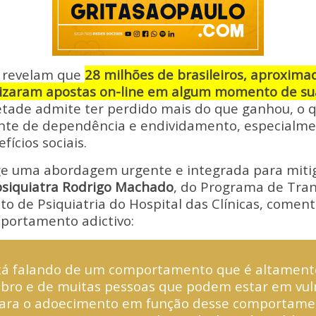
 revelam que
28 milhões de brasileiros, aproxi
alizaram apostas on-line em algum momento de su
etade admite ter perdido mais do que ganhou, o 
nte de dependência e endividamento, especialme
ícios sociais.
ige uma abordagem urgente e integrada para miti
psiquiatra Rodrigo Machado
, do Programa de Tra
uto de Psiquiatria do Hospital das Clínicas, coment
mportamento adictivo:
tá falando de um comportamento que é altament
ebro e de muitas pessoas que podem estar em vul
 para o adoecimento em função desse comportame