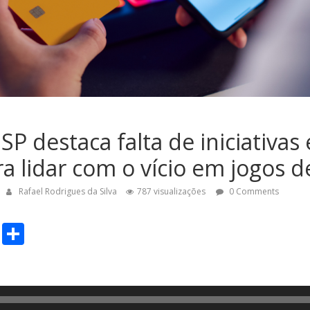
USP destaca falta de iniciativa
ra lidar com o vício em jogos d
Rafael Rodrigues da Silva
787 visualizações
0 Comments
C
S
o
h
p
ar
y
e