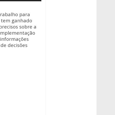
setas
para
trabalho para
cima
ue tem ganhado
ou
precisos sobre a
para
 implementação
baixo
 informações
para
 de decisões
aumentar
ou
diminuir
o
volume.