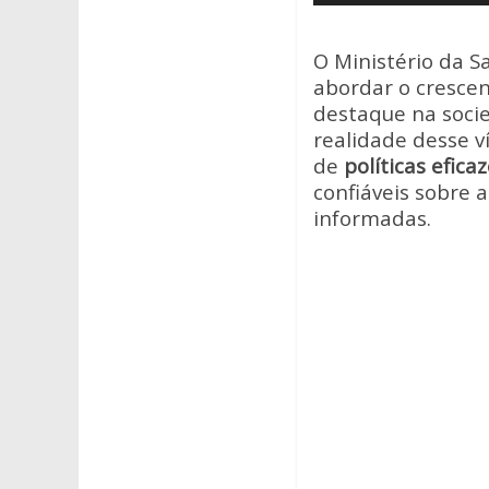
de
A
o
áudio
p
o
O Ministério da S
p
k
abordar o cresce
destaque na socie
realidade desse v
de
políticas efica
confiáveis sobre 
informadas.