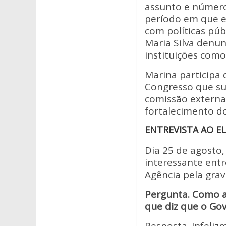
at
e
itt
assunto e número
s
b
er
período em que e
A
o
com políticas públ
Maria Silva denu
p
o
instituições como
p
k
Marina participa
Congresso que su
comissão externa
fortalecimento d
ENTREVISTA AO EL
Dia 25 de agosto
interessante entr
Agência pela gra
Pergunta. Como 
que diz que o Gov