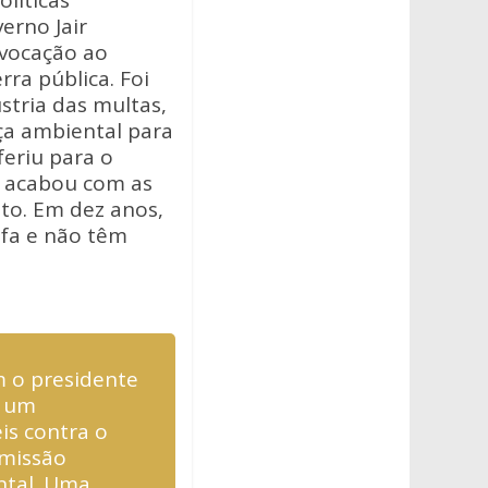
líticas
erno Jair
nvocação ao
ra pública. Foi
stria das multas,
ça ambiental para
feriu para o
e acabou com as
nto. Em dez anos,
fa e não têm
m o presidente
s um
is contra o
omissão
ental. Uma