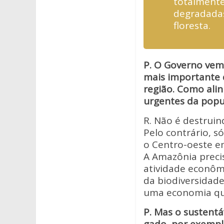
totalmente
degradadas
floresta.
P. O Governo vem
mais importante 
região. Como ali
urgentes da popu
R. Não é destruin
Pelo contrário, s
o Centro-oeste e
A Amazônia preci
atividade econômi
da biodiversidade
uma economia qu
P. Mas o sustentáv