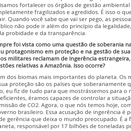
isamos fortalecer os órgãos de gestão ambiental
pletamente fragilizados e agredidos. É isso o que
r. Quando você sabe que vai ser pego, as pesso
blico não pode ir além do princípio da legalidade
da probidade e da transparência.
pre foi vista como uma questão de soberania nac
protagonismo em proteção e na gestão de sua 
os militares reclamam de ingerência estrangeira
tões relativas a Amazônia. Isso ocorre?
um dos biomas mais importantes do planeta. Os 
sua proteção são os países que soberanamente 
so, eu fiz de tudo para que mostrássemos para 
 eficientes, éramos capazes de controlar a situaçã
missão de CO2. Agora, o que nós temos hoje, com 
verno brasileiro. Essa acusação de ingerência é
 de gerência que deixa o mundo preocupado. É a f
neta, responsável por 17 bilhões de toneladas p