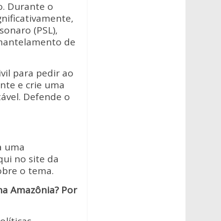
o. Durante o
nificativamente,
lsonaro (PSL),
smantelamento de
il para pedir ao
nte e crie uma
ável. Defende o
da uma
qui no site da
obre o tema.
na Amazônia? Por