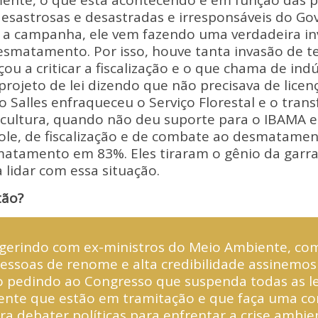
mente, o que está acontecendo é em função das po
sastrosas e desastradas e irresponsáveis do Gov
 a campanha, ele vem fazendo uma verdadeira i
smatamento. Por isso, houve tanta invasão de ter
u a criticar a fiscalização e o que chama de indú
ojeto de lei dizendo que não precisava de licen
Salles enfraqueceu o Serviço Florestal e o trans
ricultura, quando não deu suporte para o IBAMA 
role, de fiscalização e de combate ao desmatame
atamento em 83%. Eles tiraram o gênio da garra
lidar com essa situação.
tão?
ugerindo com ex-ministros do Meio Ambiente, co
essoas de renome e alta credibilidade assinemo
pedindo ao Congresso que suspenda todas as le
nte que estão em tramitação e que faça uma c
ra debater políticas para enfrentar a crise ambi