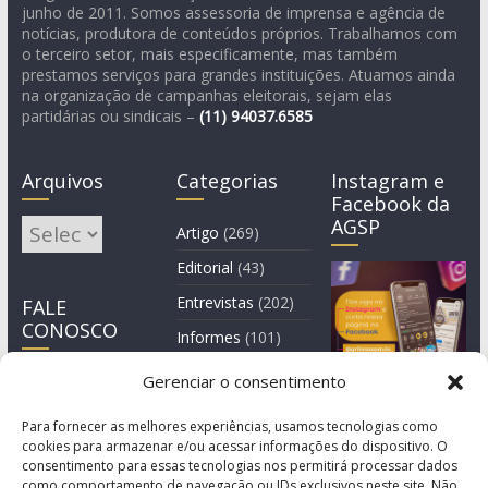
junho de 2011. Somos assessoria de imprensa e agência de
notícias, produtora de conteúdos próprios. Trabalhamos com
o terceiro setor, mais especificamente, mas também
prestamos serviços para grandes instituições. Atuamos ainda
na organização de campanhas eleitorais, sejam elas
partidárias ou sindicais –
(11)
94037.6585
Arquivos
Categorias
Instagram e
Facebook da
AGSP
Arquivos
Artigo
(269)
Editorial
(43)
Entrevistas
(202)
FALE
CONOSCO
Informes
(101)
Manchete
(3)
Gerenciar o consentimento
Notícia
(1.245)
Para fornecer as melhores experiências, usamos tecnologias como
cookies para armazenar e/ou acessar informações do dispositivo. O
consentimento para essas tecnologias nos permitirá processar dados
como comportamento de navegação ou IDs exclusivos neste site. Não