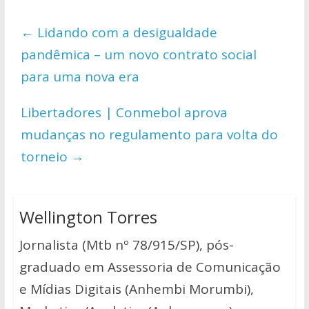
at
e
itt
p
ar
s
b
er
y
e
←
Lidando com a desigualdade
A
o
Li
pandêmica – um novo contrato social
p
o
n
para uma nova era
p
k
k
Libertadores | Conmebol aprova
mudanças no regulamento para volta do
torneio
→
Wellington Torres
Jornalista (Mtb nº 78/915/SP), pós-
graduado em Assessoria de Comunicação
e Mídias Digitais (Anhembi Morumbi),