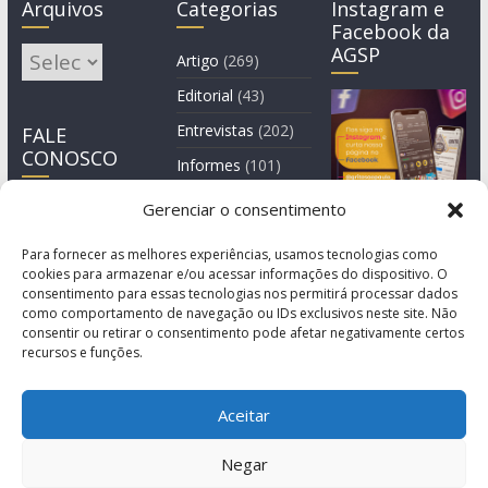
Arquivos
Categorias
Instagram e
Facebook da
AGSP
Arquivos
Artigo
(269)
Editorial
(43)
Entrevistas
(202)
FALE
CONOSCO
Informes
(101)
Manchete
(3)
Gerenciar o consentimento
Notícia
(1.245)
Para fornecer as melhores experiências, usamos tecnologias como
cookies para armazenar e/ou acessar informações do dispositivo. O
consentimento para essas tecnologias nos permitirá processar dados
como comportamento de navegação ou IDs exclusivos neste site. Não
consentir ou retirar o consentimento pode afetar negativamente certos
recursos e funções.
Aceitar
Negar
© Copyright 2011-2026