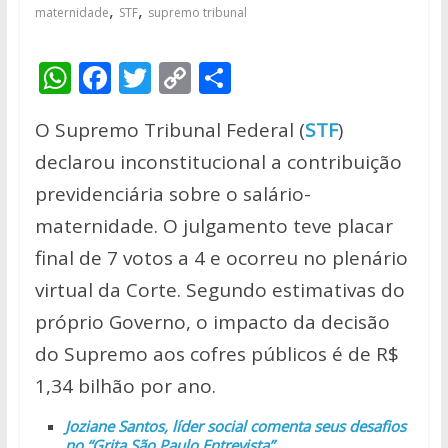
,
,
maternidade
STF
supremo tribunal
W
F
T
C
S
h
ac
w
o
h
O Supremo Tribunal Federal (
STF
)
at
e
itt
p
ar
declarou inconstitucional a contribuição
s
b
er
y
e
previdenciária sobre o salário-
A
o
Li
maternidade. O julgamento teve placar
p
o
n
final de 7 votos a 4 e ocorreu no plenário
p
k
k
virtual da Corte. Segundo estimativas do
próprio Governo, o impacto da decisão
do Supremo aos cofres públicos é de R$
1,34 bilhão por ano.
Joziane Santos, líder social comenta seus desafios
no “Grita São Paulo Entrevista”