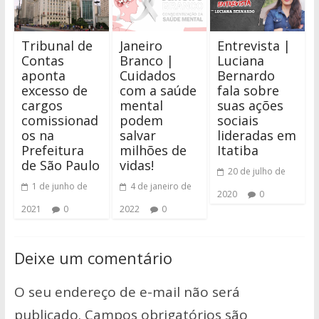
Tribunal de
Janeiro
Entrevista |
Contas
Branco |
Luciana
aponta
Cuidados
Bernardo
excesso de
com a saúde
fala sobre
cargos
mental
suas ações
comissionad
podem
sociais
os na
salvar
lideradas em
Prefeitura
milhões de
Itatiba
de São Paulo
vidas!
20 de julho de
1 de junho de
4 de janeiro de
2020
0
2021
0
2022
0
Deixe um comentário
O seu endereço de e-mail não será
publicado.
Campos obrigatórios são