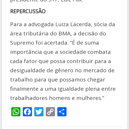
REPERCUSSÃO
Para a advogada Luiza Lacerda, sócia da
área tributária do BMA, a decisão do
Supremo foi acertada. “É de suma
importância que a sociedade combata
cada fator que possa contribuir para a
desigualdade de gênero no mercado de
trabalho para que possamos chegar
finalmente a uma igualdade plena entre
trabalhadores homens e mulheres.”
W
F
T
C
S
h
ac
w
o
h