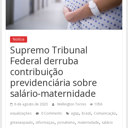
Notícia
Supremo Tribunal
Federal derruba
contribuição
previdenciária sobre
salário-maternidade
6 de agosto de 2020
Wellington Torres
1056
,
,
,
visualizações
0 Comments
agsp
brasil
Comunicação
,
,
,
,
gritasaopaulo
informaçao
jornalismo
maternidade
salário