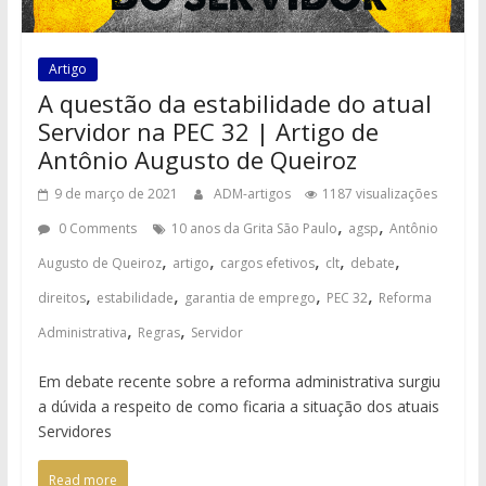
Artigo
A questão da estabilidade do atual
Servidor na PEC 32 | Artigo de
Antônio Augusto de Queiroz
9 de março de 2021
ADM-artigos
1187 visualizações
,
,
0 Comments
10 anos da Grita São Paulo
agsp
Antônio
,
,
,
,
,
Augusto de Queiroz
artigo
cargos efetivos
clt
debate
,
,
,
,
direitos
estabilidade
garantia de emprego
PEC 32
Reforma
,
,
Administrativa
Regras
Servidor
Em debate recente sobre a reforma administrativa surgiu
a dúvida a respeito de como ficaria a situação dos atuais
Servidores
Read more