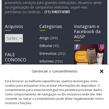
prestamos serviços para grandes instituições. Atuamos ainda
na organização de campanhas eleitorais, sejam elas
partidárias ou sindicais –
(11)
94037.6585
Arquivos
Categorias
Instagram e
Facebook da
AGSP
Arquivos
Artigo
(269)
Editorial
(43)
Entrevistas
(202)
FALE
CONOSCO
Informes
(102)
Manchete
(2)
Gerenciar o consentimento
Notícia
(1.244)
Para fornecer as melhores experiências, usamos tecnologias como
cookies para armazenar e/ou acessar informações do dispositivo. O
consentimento para essas tecnologias nos permitirá processar dados
como comportamento de navegação ou IDs exclusivos neste site. Não
consentir ou retirar o consentimento pode afetar negativamente certos
recursos e funções.