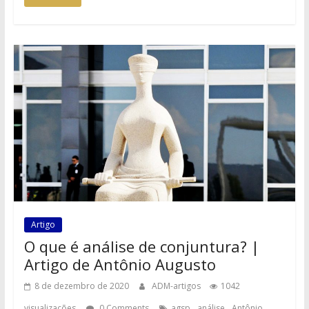
Artigo
O que é análise de conjuntura? |
Artigo de Antônio Augusto
8 de dezembro de 2020
ADM-artigos
1042
,
,
visualizações
0 Comments
agsp
análise
Antônio