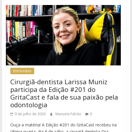
Entrevistas
Cirurgiã-dentista Larissa Muniz
participa da Edição #201 do
GritaCast e fala de sua paixão pela
odontologia
9 de julho de 2026
Manuela Falcão
0
Ouça a matéria! A Edição #201 do GritaCast recebeu na
última quarta, dia 8 de julho, a cirurgiã-dentista Dra.