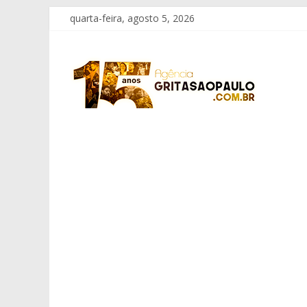
Pular
quarta-feira, agosto 5, 2026
para
o
Grita
conteúdo
São
Paulo
Informação
com
Responsabilidade