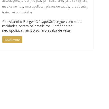
associações
brasil
Ilógica
Jair Bolsonaro
Jandira Feghali
,
,
,
,
medicamentos
necropolítica
planos de saude
presidente
tratamento domiciliar
Por Altamiro Borges O “capetão” segue com suas
maldades contra os brasileiros. Partidário da
necropolítica, Jair Bolsonaro acaba de vetar
Read more