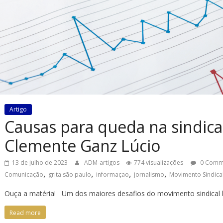
Artigo
Causas para queda na sindical
Clemente Ganz Lúcio
13 de julho de 2023
ADM-artigos
774 visualizações
0 Comm
,
,
,
,
Comunicação
grita são paulo
informaçao
jornalismo
Movimento Sindica
Ouça a matéria! Um dos maiores desafios do movimento sindical br
Read more