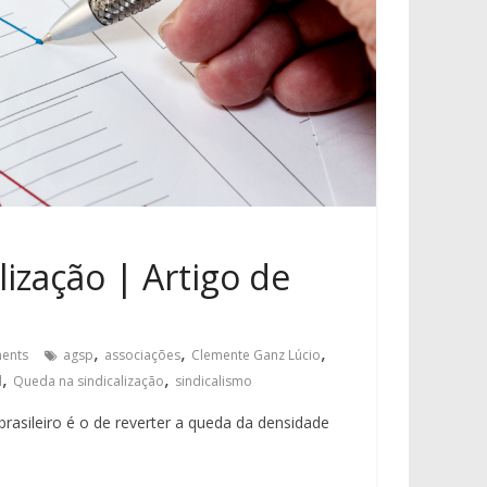
ização | Artigo de
,
,
,
ents
agsp
associações
Clemente Ganz Lúcio
,
,
l
Queda na sindicalização
sindicalismo
asileiro é o de reverter a queda da densidade