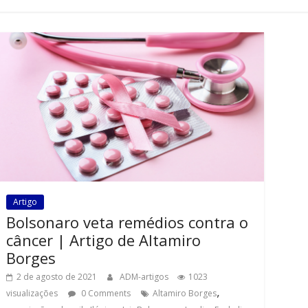
Artigo
Bolsonaro veta remédios contra o
câncer | Artigo de Altamiro
Borges
2 de agosto de 2021
ADM-artigos
1023
,
visualizações
0 Comments
Altamiro Borges
,
,
,
,
,