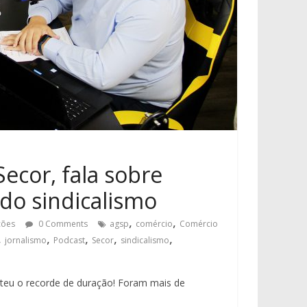
Secor, fala sobre
 do sindicalismo
,
,
ções
0 Comments
agsp
comércio
Comércio
,
,
,
,
,
jornalismo
Podcast
Secor
sindicalismo
bateu o recorde de duração! Foram mais de