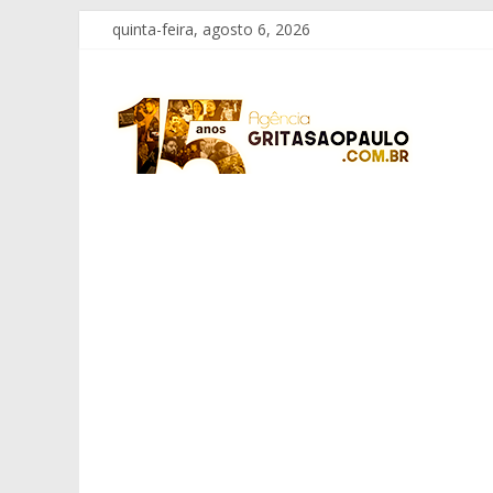
Pular
quinta-feira, agosto 6, 2026
para
o
Grita
conteúdo
São
Paulo
Informação
com
Responsabilidade