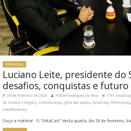
Entrevistas
Luciano Leite, presidente do 
desafios, conquistas e futuro
29 de fevereiro de 2024
Rafael Rodrigues da Silva
1161 visualiza
,
,
,
,
de Osasco e Região
Comunicação
grita são paulo
GritaCast
informaçao
trabalhadores
Ouça a matéria! O “GritaCast” desta quarta, dia 28 de fevereiro, 