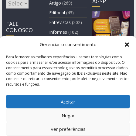
AGSP
Arquivos
Artigo
(269)
Editorial
(43)
Entrevistas
(202)
FALE
CONOSCO
Informes
(102)
Manchete
(2)
Gerenciar o consentimento
Notícia
(1.244)
Para fornecer as melhores experiências, usamos tecnologias como
cookies para armazenar e/ou acessar informações do dispositivo. O
consentimento para essas tecnologias nos permitirá processar dados
como comportamento de navegação ou IDs exclusivos neste site. Não
consentir ou retirar o consentimento pode afetar negativamente certos
recursos e funções.
Aceitar
Negar
© Copyright 2011-2026
Agência de Comunicação Grita São Paulo
Ver preferências