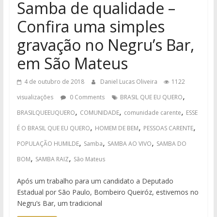
Samba de qualidade –
Confira uma simples
gravação no Negru’s Bar,
em São Mateus
4 de outubro de 2018
Daniel Lucas Oliveira
1122
,
visualizações
0 Comments
BRASIL QUE EU QUERO
,
,
,
BRASILQUEEUQUERO
COMUNIDADE
comunidade carente
ESSE
,
,
,
É O BRASIL QUE EU QUERO
HOMEM DE BEM
PESSOAS CARENTE
,
,
,
POPULAÇÃO HUMILDE
Samba
SAMBA AO VIVO
SAMBA DO
,
,
BOM
SAMBA RAIZ
São Mateus
Após um trabalho para um candidato a Deputado
Estadual por São Paulo, Bombeiro Queiróz, estivemos no
Negru’s Bar, um tradicional