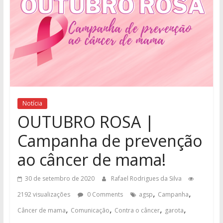
Notícia
OUTUBRO ROSA |
Campanha de prevenção
ao câncer de mama!
30 de setembro de 2020
Rafael Rodrigues da Silva
,
,
2192 visualizações
0 Comments
agsp
Campanha
,
,
,
,
Câncer de mama
Comunicação
Contra o câncer
garota