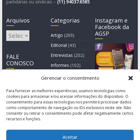
partidárias ou sindicais –
(11)
94037.6585
Arquivos
Categorias
Instagram e
Facebook da
AGSP
Arquivos
Artigo
(269)
Editorial
(43)
Entrevistas
(202)
FALE
CONOSCO
Informes
(102)
Manchete
(2)
Gerenciar o consentimento
Notícia
(1.244)
Para fornecer as melhores experiências, usamos tecnologias como
cookies para armazenar e/ou acessar informações do dispositivo. O
consentimento para essas tecnologias nos permitirá processar dados
como comportamento de navegação ou IDs exclusivos neste site. Não
consentir ou retirar o consentimento pode afetar negativamente certos
recursos e funções.
Aceitar