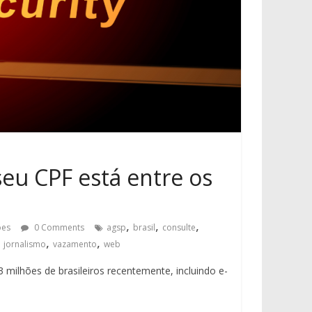
eu CPF está entre os
,
,
,
ões
0 Comments
agsp
brasil
consulte
,
,
,
jornalismo
vazamento
web
ilhões de brasileiros recentemente, incluindo e-