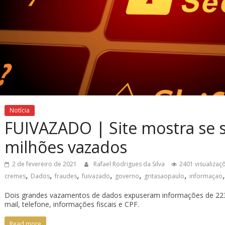
Notícia
FUIVAZADO | Site mostra se s
milhões vazados
2 de fevereiro de 2021
Rafael Rodrigues da Silva
2401 visualizaç
,
,
,
,
,
,
cremes
Dados
fraudes
fuivazado
governo
gritasaopaulo
informaçao
Dois grandes vazamentos de dados expuseram informações de 223 m
mail, telefone, informações fiscais e CPF.
Read more