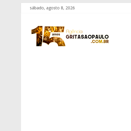
Pular
sábado, agosto 8, 2026
para
o
Grita
conteúdo
São
Paulo
Informação
com
Responsabilidade