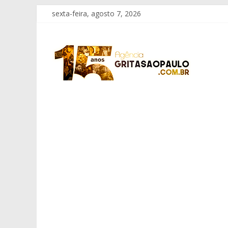
Pular
sexta-feira, agosto 7, 2026
para
o
Grita
conteúdo
São
Paulo
Informação
com
Responsabilidade