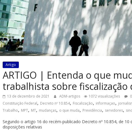
Artigo
ARTIGO | Entenda o que mud
trabalhista sobre fiscalização
13 de dezembro de 2021
ADM-artigos
1072 visualizações
0
,
,
,
,
Constituição Federal
Decreto nº 10.854
Fiscalização
informaçao
jornali
,
,
,
,
,
,
,
Trabalho
MPT
MT
mudanças
o que muda
Previdência
servidores
sin
Segundo o artigo 16 do recém-publicado Decreto nº 10.854, de 10
disposições relativas