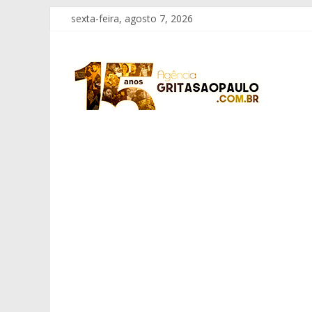
Pular
sexta-feira, agosto 7, 2026
para
o
Grita
conteúdo
São
Paulo
Informação
com
Responsabilidade