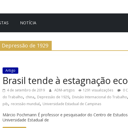
STAS
NOTÍCIA
Depressão de 1929
Artigo
Brasil tende à estagnação ec
4 de setembro de 2019
ADM-artigos
1291 visualizações
0 
,
,
,
do Trabalho
china
Depressão de 1929
Divisão Internacional do Trabalho
,
,
pib
recessão mundial
Universidade Estadual de Campinas
Márcio Pochmann É professor e pesquisador do Centro de Estudos 
Universidade Estadual de