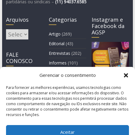
partidárias ou sindicais –
(11)
94037.6585
Arquivos
Categorias
Instagram e
Facebook da
AGSP
Arquivos
Artigo
(269)
Editorial
(43)
Entrevistas
(202)
FALE
CONOSCO
Informes
(101)
Manchete
(3)
Gerenciar o consentimento
Notícia
(1.245)
Para fornecer as melhores experiências, usamos tecnologias como
cookies para armazenar e/ou acessar informações do dispositivo. O
consentimento para essas tecnologias nos permitirá processar dados
como comportamento de navegação ou IDs exclusivos neste site. Não
consentir ou retirar o consentimento pode afetar negativamente certos
recursos e funções.
Aceitar