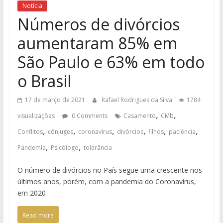
Notícia
Números de divórcios
aumentaram 85% em
São Paulo e 63% em todo
o Brasil
17 de março de 2021
Rafael Rodrigues da Silva
1784
,
,
visualizações
0 Comments
Casamento
CMb
,
,
,
,
,
,
Conflitos
cônjuges
coronavírus
divórcios
filhos
paciência
,
,
Pandemia
Psicólogo
tolerância
O número de divórcios no País segue uma crescente nos
últimos anos, porém, com a pandemia do Coronavírus,
em 2020
Read more