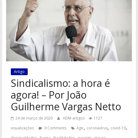
Artigo
Sindicalismo: a hora é
agora! – Por João
Guilherme Vargas Netto
24 de março de 2020
ADM-artigos
1127
,
,
,
visualizações
0 Comments
Agir
coronavírus
covid-19
,
,
,
,
,
desigualdades
forma
fragilidades
garantir
Havan