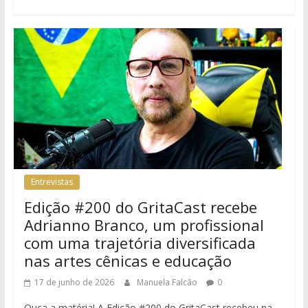
Entrevistas
Edição #200 do GritaCast recebe
Adrianno Branco, um profissional
com uma trajetória diversificada
nas artes cênicas e educação
17 de junho de 2026
Manuela Falcão
0
Ouça a matéria! A Edição #200 do GritaCast recebeu na