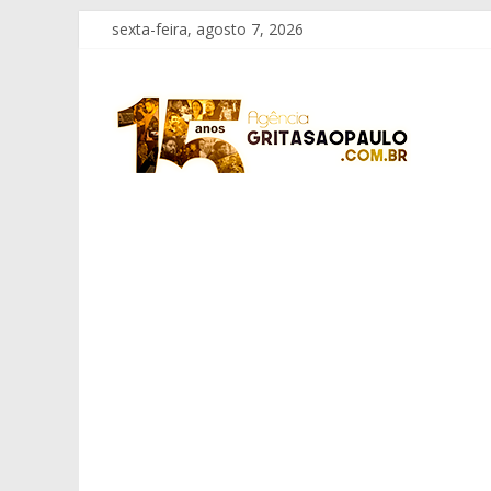
Pular
sexta-feira, agosto 7, 2026
para
o
Grita
conteúdo
São
Paulo
Informação
com
Responsabilidade