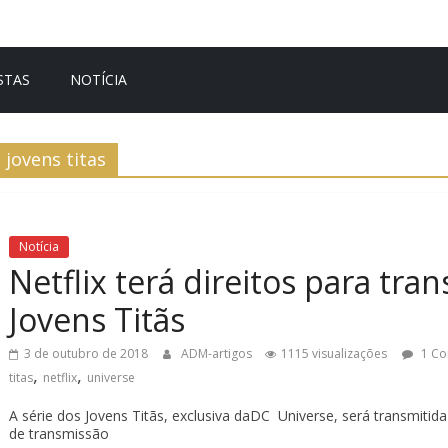
STAS
NOTÍCIA
jovens titas
Notícia
Netflix terá direitos para tra
Jovens Titãs
3 de outubro de 2018
ADM-artigos
1115 visualizações
1 C
,
,
titas
netflix
universe
A série dos Jovens Titãs, exclusiva daDC Universe, será transmitida
de transmissão