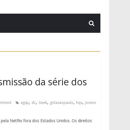
nsmissão da série dos
,
,
,
,
,
omment
agsp
dc
Geek
gritasaopaulo
hqs
jovens
 pela Netflix fora dos Estados Unidos. Os direitos