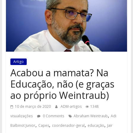
Artigo
Acabou a mamata? Na
Educação, não (e graças
ao próprio Weintraub)
10 de março de 2020
ADM-artigos
1348
,
visualizações
0 Comments
Abraham Weintraub
Adi
,
,
,
,
Balbinot Junior
Capes
coordenador-geral
educação
Jair