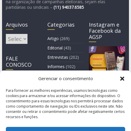
na organização de campanhas eleitorais, sejam elas
partidárias ou sindicais –
(11)
94037.6585
Arquivos
Categorias
Instagram e
Facebook da
AGSP
Arquivos
Artigo
(269)
Editorial
(43)
Entrevistas
(202)
FALE
CONOSCO
Informes
(102)
Manchete
(2)
Gerenciar o consentimento
Notícia
(1.244)
Para fornecer as melhores experiências, usamos tecnologias como
cookies para armazenar e/ou acessar informações do dispositivo. O
consentimento para essas tecnologias nos permitirá processar dados
como comportamento de navegação ou IDs exclusivos neste site. Não
consentir ou retirar o consentimento pode afetar negativamente certos
recursos e funções.