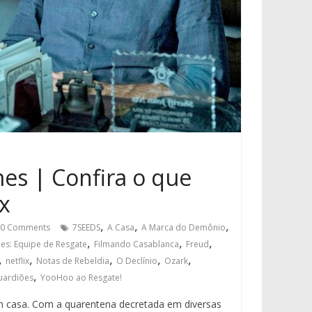
es | Confira o que
x
,
,
,
0 Comments
7SEEDS
A Casa
A Marca do Demônio
,
,
,
es: Equipe de Resgate
Filmando Casablanca
Freud
,
,
,
,
,
netflix
Notas de Rebeldia
O Declínio
Ozark
,
Guardiões
YooHoo ao Resgate!
em casa. Com a quarentena decretada em diversas