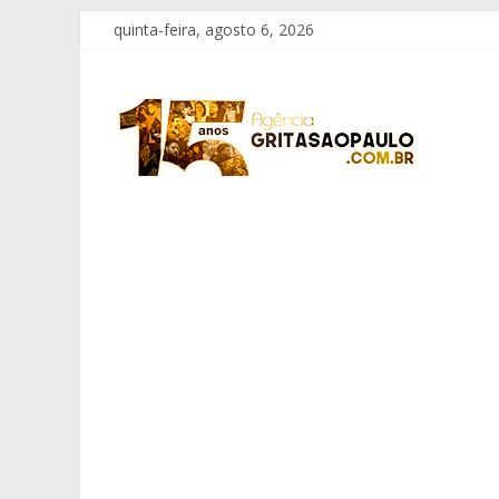
Pular
quinta-feira, agosto 6, 2026
para
o
Grita
conteúdo
São
Paulo
Informação
com
Responsabilidade