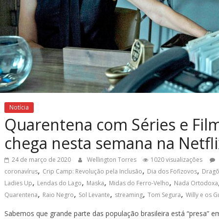
Notícia
Quarentena com Séries e Film
chega nesta semana na Netfli
24 de março de 2020
Wellington Torres
1020 visualizações
,
,
,
coronavírus
Crip Camp: Revolução pela Inclusão
Dia dos Fofizovos
Dragõ
,
,
,
,
Ladies Up
Lendas do Lago
Maska
Midas do Ferro-Velho
Nada Ortodoxa
,
,
,
,
,
Quarentena
Raio Negro
Sol Levante
streaming
Tom Segura
Willy e os 
Sabemos que grande parte das população brasileira está “presa” 