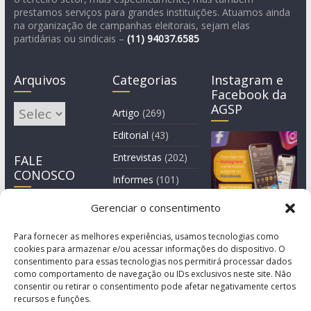
prestamos serviços para grandes instituições. Atuamos ainda
na organização de campanhas eleitorais, sejam elas
partidárias ou sindicais –
(11)
94037.6585
Arquivos
Categorias
Instagram e
Facebook da
AGSP
Arquivos
Artigo
(269)
Editorial
(43)
Entrevistas
(202)
FALE
CONOSCO
Informes
(101)
Manchete
(3)
Gerenciar o consentimento
Notícia
(1.245)
Para fornecer as melhores experiências, usamos tecnologias como
cookies para armazenar e/ou acessar informações do dispositivo. O
consentimento para essas tecnologias nos permitirá processar dados
como comportamento de navegação ou IDs exclusivos neste site. Não
consentir ou retirar o consentimento pode afetar negativamente certos
recursos e funções.