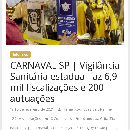
Informes
CARNAVAL SP | Vigilância
Sanitária estadual faz 6,9
mil fiscalizações e 200
autuações
18 de fevereiro de 2021
Rafael Rodrigues da Silva
1291 visualizações
0 Comments
10 anos da Grita São
,
,
,
,
,
,
Paulo
agsp
Carnaval
Comunicação
estado
grita são paulo