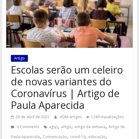
Artigo
Escolas serão um celeiro
de novas variantes do
Coronavírus | Artigo de
Paula Aparecida
26 de abril de 2021
ADM-artigos
1249 visualizações
,
,
,
0 Comments
agsp
artigo
artigo da semana
Artigo de
,
,
,
,
Paula Aparecida
Comunicação
covid-19
educação