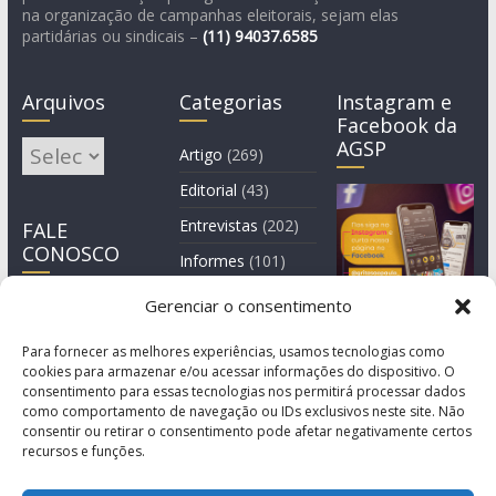
na organização de campanhas eleitorais, sejam elas
partidárias ou sindicais –
(11)
94037.6585
Arquivos
Categorias
Instagram e
Facebook da
AGSP
Arquivos
Artigo
(269)
Editorial
(43)
Entrevistas
(202)
FALE
CONOSCO
Informes
(101)
Manchete
(3)
Gerenciar o consentimento
Notícia
(1.245)
Para fornecer as melhores experiências, usamos tecnologias como
cookies para armazenar e/ou acessar informações do dispositivo. O
consentimento para essas tecnologias nos permitirá processar dados
como comportamento de navegação ou IDs exclusivos neste site. Não
consentir ou retirar o consentimento pode afetar negativamente certos
recursos e funções.