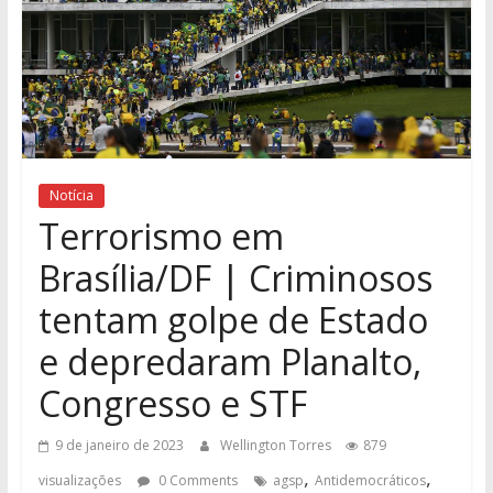
Notícia
Terrorismo em
Brasília/DF | Criminosos
tentam golpe de Estado
e depredaram Planalto,
Congresso e STF
9 de janeiro de 2023
Wellington Torres
879
,
,
visualizações
0 Comments
agsp
Antidemocráticos