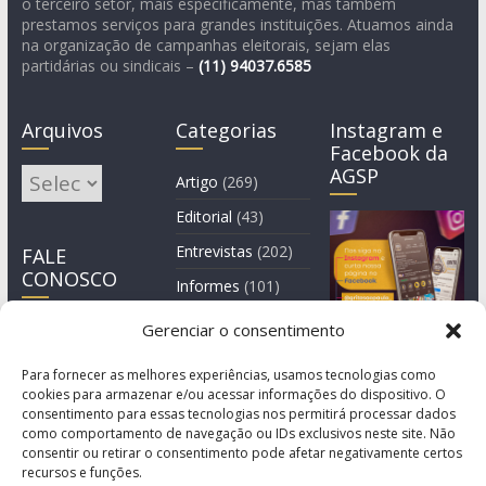
o terceiro setor, mais especificamente, mas também
prestamos serviços para grandes instituições. Atuamos ainda
na organização de campanhas eleitorais, sejam elas
partidárias ou sindicais –
(11)
94037.6585
Arquivos
Categorias
Instagram e
Facebook da
AGSP
Arquivos
Artigo
(269)
Editorial
(43)
Entrevistas
(202)
FALE
CONOSCO
Informes
(101)
Manchete
(3)
Gerenciar o consentimento
Notícia
(1.245)
Para fornecer as melhores experiências, usamos tecnologias como
cookies para armazenar e/ou acessar informações do dispositivo. O
consentimento para essas tecnologias nos permitirá processar dados
como comportamento de navegação ou IDs exclusivos neste site. Não
consentir ou retirar o consentimento pode afetar negativamente certos
recursos e funções.