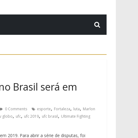
no Brasil será em
,
,
,
0 Comments
esporte
Fortaleza
luta
Marlon
,
,
,
,
v globo
ufc
ufc 2019
ufc brasil
Ultimate Fighting
m 2019. Para abrir a série de disputas, foi