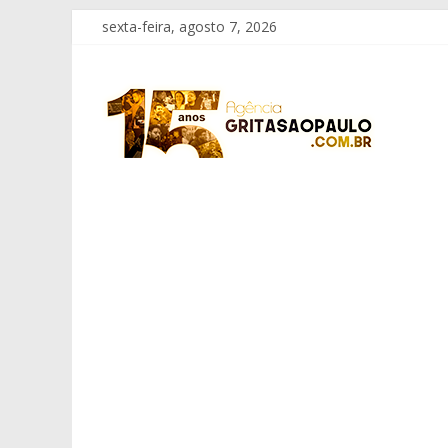
Pular
sexta-feira, agosto 7, 2026
para
o
Grita
conteúdo
São
Paulo
Informação
com
Responsabilidade