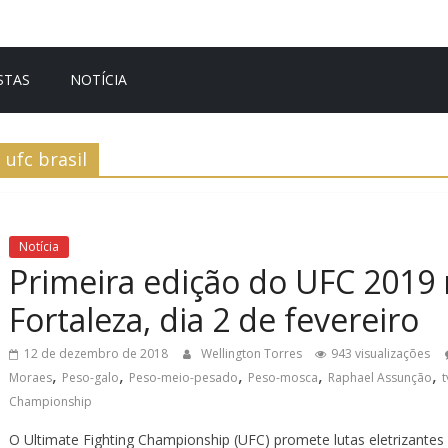
STAS
NOTÍCIA
ufc brasil
Notícia
Primeira edição do UFC 2019 
Fortaleza, dia 2 de fevereiro
12 de dezembro de 2018
Wellington Torres
943 visualizações
,
,
,
,
,
Moraes
Peso-galo
Peso-meio-pesado
Peso-mosca
Raphael Assunção
t
Championship
O Ultimate Fighting Championship (UFC) promete lutas eletrizantes e