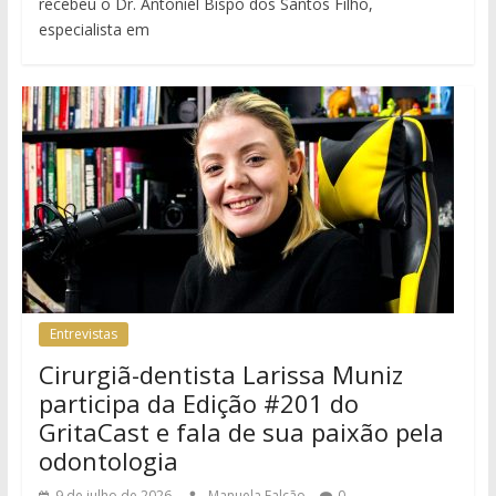
recebeu o Dr. Antoniel Bispo dos Santos Filho,
especialista em
Entrevistas
Cirurgiã-dentista Larissa Muniz
participa da Edição #201 do
GritaCast e fala de sua paixão pela
odontologia
9 de julho de 2026
Manuela Falcão
0