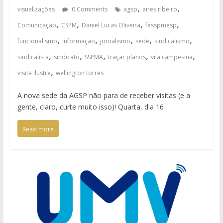
,
,
visualizações
0 Comments
agsp
aires ribeiro
,
,
,
,
Comunicação
CSPM
Daniel Lucas Oliveira
fesspmesp
,
,
,
,
,
funcionalismo
informaçao
jornalismo
sede
sindicalismo
,
,
,
,
,
sindicalista
sindicato
SSPMA
traçar planos
vila campesina
,
visita ilustre
wellington torres
A nova sede da AGSP não para de receber visitas (e a
gente, claro, curte muito isso)! Quarta, dia 16
Read more