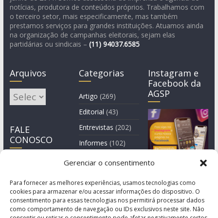
notícias, produtora de conteúdos próprios. Trabalhamos com
o terceiro setor, mais especificamente, mas também
prestamos serviços para grandes instituições. Atuamos ainda
na organização de campanhas eleitorais, sejam elas
partidárias ou sindicais –
(11)
94037.6585
Arquivos
Categorias
Instagram e
Facebook da
AGSP
Arquivos
Artigo
(269)
Editorial
(43)
Entrevistas
(202)
FALE
CONOSCO
Informes
(102)
Manchete
(2)
Gerenciar o consentimento
Notícia
(1.244)
Para fornecer as melhores experiências, usamos tecnologias como
cookies para armazenar e/ou acessar informações do dispositivo. O
consentimento para essas tecnologias nos permitirá processar dados
como comportamento de navegação ou IDs exclusivos neste site. Não
consentir ou retirar o consentimento pode afetar negativamente certos