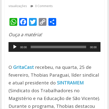
visualizações
0 Comments
W
F
T
C
S
h
ac
w
o
h
Ouça a matéria!
at
e
itt
p
ar
s
b
er
y
e
Tocador
00:00
00:00
A
o
Li
de
p
o
n
áudio
p
k
k
O
GritaCast
recebeu, na quarta, 25 de
fevereiro, Thobias Paraguai, líder sindical
e atual presidente do
SINTRAMEM
(Sindicato dos Trabalhadores no
Magistério e na Educação de São Vicente).
Durante o programa, Thobias destacou