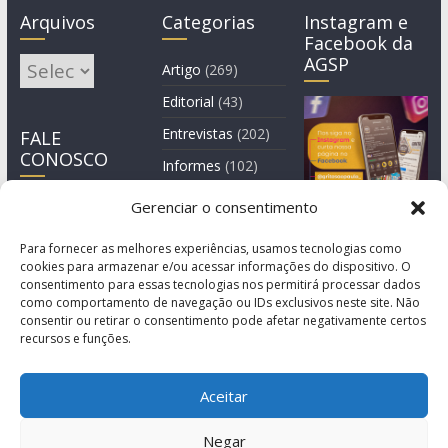
Arquivos
Categorias
Instagram e
Facebook da
AGSP
Arquivos
Artigo
(269)
Editorial
(43)
Entrevistas
(202)
FALE
CONOSCO
Informes
(102)
Manchete
(2)
Gerenciar o consentimento
Notícia
(1.244)
Para fornecer as melhores experiências, usamos tecnologias como
cookies para armazenar e/ou acessar informações do dispositivo. O
consentimento para essas tecnologias nos permitirá processar dados
como comportamento de navegação ou IDs exclusivos neste site. Não
consentir ou retirar o consentimento pode afetar negativamente certos
recursos e funções.
Aceitar
Negar
© Copyright 2011-2026