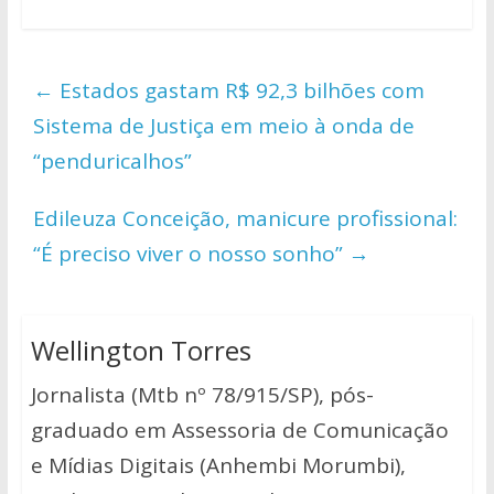
h
ac
w
o
h
at
e
itt
p
ar
s
b
er
y
e
←
Estados gastam R$ 92,3 bilhões com
A
o
Li
Sistema de Justiça em meio à onda de
p
o
n
“penduricalhos”
p
k
k
Edileuza Conceição, manicure profissional:
“É preciso viver o nosso sonho”
→
Wellington Torres
Jornalista (Mtb nº 78/915/SP), pós-
graduado em Assessoria de Comunicação
e Mídias Digitais (Anhembi Morumbi),