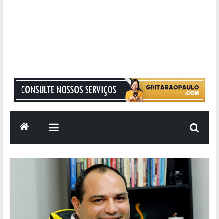
Grita
São
Paulo
Informação
com
Responsabilidade