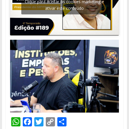
Clique para aceitar os cookies marketing e
ativar este conteúdo
W
F
T
C
S