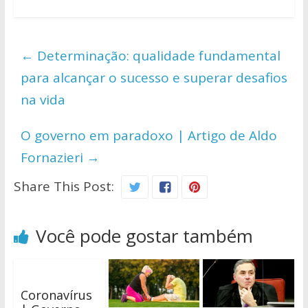
h
ac
w
o
h
at
e
itt
p
ar
s
b
er
y
e
←
Determinação: qualidade fundamental
A
o
Li
para alcançar o sucesso e superar desafios
p
o
n
na vida
p
k
k
O governo em paradoxo | Artigo de Aldo
Fornazieri
→
Share This Post:
Você pode gostar também
Coronavírus