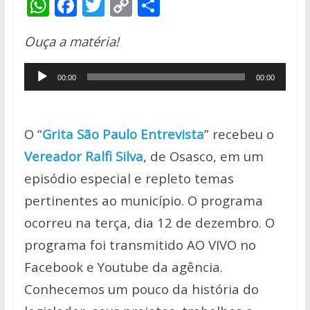
W
F
T
C
S
h
ac
w
o
h
Ouça a matéria!
at
e
itt
p
ar
s
b
er
y
e
Tocador
00:00
00:00
A
o
Li
de
p
o
n
áudio
p
k
k
O “
Grita São Paulo Entrevista
” recebeu o
Vereador Ralfi Silva
, de Osasco, em um
episódio especial e repleto temas
pertinentes ao município. O programa
ocorreu na terça, dia 12 de dezembro. O
programa foi transmitido AO VIVO no
Facebook e Youtube da agência.
Conhecemos um pouco da história do