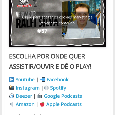
Clique para aceitar os cookies marketing e
ativar este conteúdo
ESCOLHA POR ONDE QUER
ASSISTIR/OUVIR E DÊ O PLAY!
Youtube
|
Facebook
Instagram
|
Spotify
Deezer
|
Google Podcasts
Amazon
|
Apple Podcasts