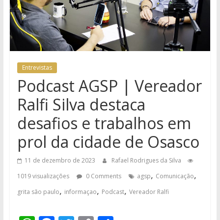
Entrevistas
Podcast AGSP | Vereador
Ralfi Silva destaca
desafios e trabalhos em
prol da cidade de Osasco
11 de dezembro de 2023
Rafael Rodrigues da Silva
,
,
1019 visualizações
0 Comments
agsp
Comunicação
,
,
,
grita são paulo
informaçao
Podcast
Vereador Ralfi