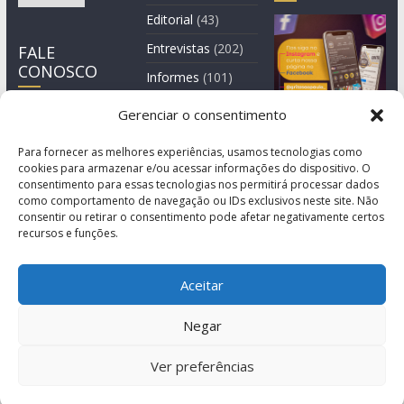
Editorial
(43)
Entrevistas
(202)
FALE
CONOSCO
Informes
(101)
Manchete
(3)
Gerenciar o consentimento
Notícia
(1.245)
Para fornecer as melhores experiências, usamos tecnologias como
cookies para armazenar e/ou acessar informações do dispositivo. O
consentimento para essas tecnologias nos permitirá processar dados
como comportamento de navegação ou IDs exclusivos neste site. Não
consentir ou retirar o consentimento pode afetar negativamente certos
recursos e funções.
Aceitar
Negar
© Copyright 2011-2026
Agência de Comunicação Grita São Paulo
Ver preferências