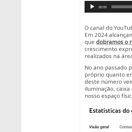
Tocador
s
b
er
00:00
de
A
o
áudio
p
o
O canal do YouTub
p
k
Em 2024 alcançam
que
dobramos o n
crescimento expre
realizados na áre
No ano passado p
próprio quanto em
deste número vei
iluminação, caixa
nosso espaço físic