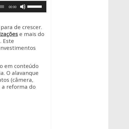
Use
00:00
as
setas
para
 para de crescer.
cima
izações
e mais do
ou
1
. Este
para
 investimentos
baixo
para
nto em conteúdo
aumentar
ia. O alavanque
ou
tos (câmera,
diminuir
m a reforma do
o
volume.