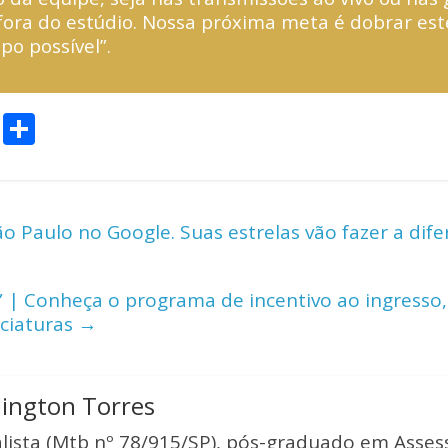
 fora do estúdio. Nossa próxima meta é dobrar es
o possível”.
C
S
o
h
p
ar
y
e
ão Paulo no Google. Suas estrelas vão fazer a dif
Li
n
” | Conheça o programa de incentivo ao ingresso
k
nciaturas
→
lington Torres
alista (Mtb nº 78/915/SP), pós-graduado em Asses