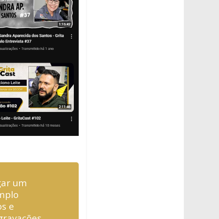
gar um
mplo
os e
 gravações