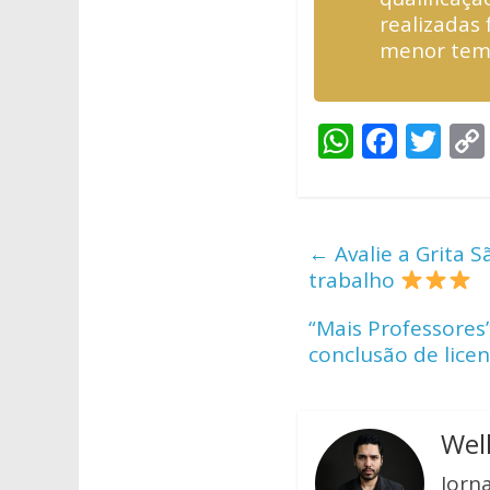
realizadas
menor temp
W
F
T
h
ac
w
at
e
itt
s
b
er
←
Avalie a Grita S
A
o
trabalho
p
o
“Mais Professores
p
k
conclusão de lice
Wel
Jorn