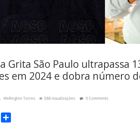
 Grita São Paulo ultrapassa 1
ões em 2024 e dobra número de
Wellington Torres
588 visualizações
0 Comments
C
S
o
h
p
ar