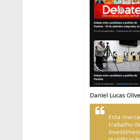
Daniel Lucas Olive
Esta marca
trabalho d
investimen
qualificaçã