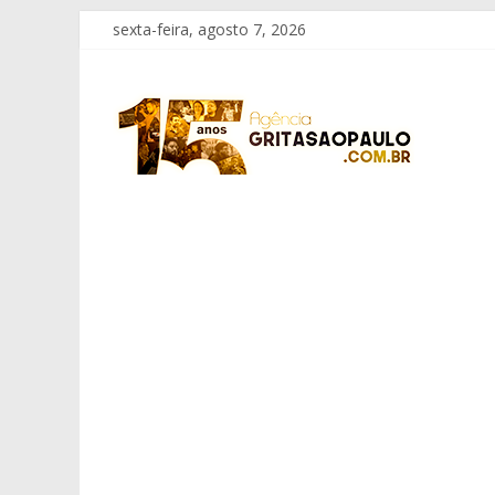
Pular
sexta-feira, agosto 7, 2026
para
o
Grita
conteúdo
São
Paulo
Informação
com
Responsabilidade