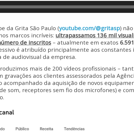
y
e
Li
n
e da Grita São Paulo (
youtube.com/@gritasp
) não
k
os marcos incríveis:
ultrapassamos 136 mil visual
úmero de inscritos
– atualmente em exatos
6.59
ssivo é atribuído principalmente aos constantes
a de audiovisual da empresa.
roduzimos mais de 200 vídeos profissionais – ta
 gravações aos clientes assessorados pela Agênc
o acompanhado da aquisição de novos equipamen
 de som, receptores sem fio dos microfones) e co
o.