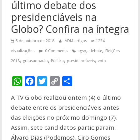
último debate dos
presidenciáveis na
Globo? Confira na íntegra
5 de outubro de 2018
ADM-artigos
1234
,
,
visualizações
0 Comments
agsp
debate
Eleições
,
,
,
,
2018
gritasaopaulo
Política
presidenciáveis
voto
W
F
T
C
S
h
ac
w
o
h
A TV Globo realizou ontem (4) o último
at
e
itt
p
ar
debate entre os presidenciáveis antes
s
b
er
y
e
das eleições no próximo domingo (7).
A
o
Li
Assim, sete candidatos participaram:
p
o
n
Álvaro Dias (Podemos), Ciro Gomes