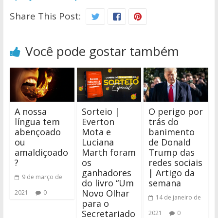
Share This Post:
Você pode gostar também
A nossa
Sorteio |
O perigo por
língua tem
Everton
trás do
abençoado
Mota e
banimento
ou
Luciana
de Donald
amaldiçoado
Marth foram
Trump das
?
os
redes sociais
ganhadores
| Artigo da
9 de março de
do livro “Um
semana
Novo Olhar
2021
0
14 de janeiro de
para o
Secretariado
2021
0