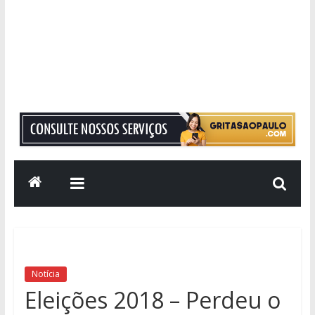
Grita
São
Paulo
Informação
com
Responsabilidade
Notícia
Eleições 2018 – Perdeu o