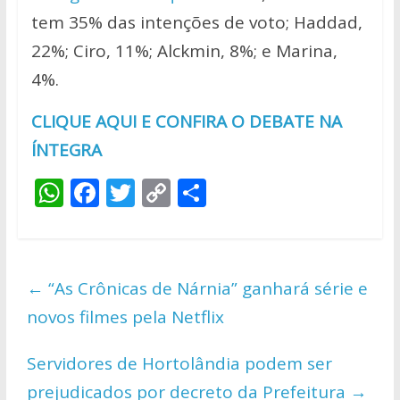
tem 35% das intenções de voto; Haddad,
22%; Ciro, 11%; Alckmin, 8%; e Marina,
4%.
CLIQUE AQUI E CONFIRA O DEBATE NA
ÍNTEGRA
W
F
T
C
S
h
ac
w
o
h
at
e
itt
p
ar
s
b
er
y
e
←
“As Crônicas de Nárnia” ganhará série e
A
o
Li
novos filmes pela Netflix
p
o
n
p
k
k
Servidores de Hortolândia podem ser
prejudicados por decreto da Prefeitura
→