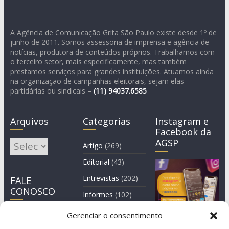
A Agência de Comunicação Grita São Paulo existe desde 1º de
junho de 2011. Somos assessoria de imprensa e agência de
notícias, produtora de conteúdos próprios. Trabalhamos com
o terceiro setor, mais especificamente, mas também
prestamos serviços para grandes instituições. Atuamos ainda
na organização de campanhas eleitorais, sejam elas
partidárias ou sindicais –
(11)
94037.6585
Arquivos
Categorias
Instagram e
Facebook da
AGSP
Arquivos
Artigo
(269)
Editorial
(43)
Entrevistas
(202)
FALE
CONOSCO
Informes
(102)
Manchete
(2)
Gerenciar o consentimento
Notícia
(1.244)