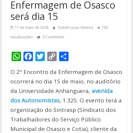
Enfermagem de Osasco
será dia 15
11 de maio de 2018
Daniel Lucas Oliveira
780
visualizações
0 Comments
W
F
T
C
S
h
ac
w
o
h
O 2º Encontro da Enfermagem de Osasco
at
e
itt
p
ar
ocorrerá no dia 15 de maio, no auditório
s
b
er
y
e
da Universidade Anhanguera,
avenida
A
o
Li
dos Autonomistas
, 1.325. O evento terá a
p
o
n
organização do Sintrasp (Sindicato dos
p
k
k
Trabalhadores do Serviço Público
Municipal de Osasco e Cotia), cliente da