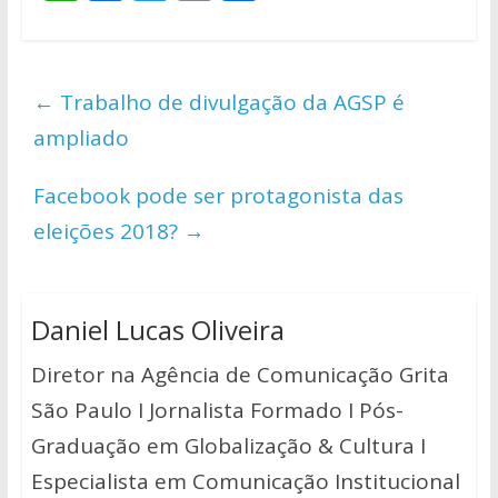
h
ac
w
o
h
at
e
itt
p
ar
s
b
er
y
e
←
Trabalho de divulgação da AGSP é
A
o
Li
ampliado
p
o
n
p
k
k
Facebook pode ser protagonista das
eleições 2018?
→
Daniel Lucas Oliveira
Diretor na Agência de Comunicação Grita
São Paulo I Jornalista Formado I Pós-
Graduação em Globalização & Cultura I
Especialista em Comunicação Institucional