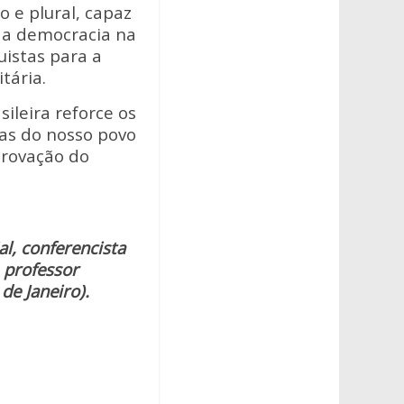
o e plural, capaz
da democracia na
uistas para a
tária.
ileira reforce os
as do nosso povo
provação do
l, conferencista
 professor
de Janeiro).