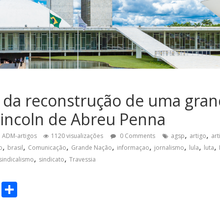
a da reconstrução de uma gran
Lincoln de Abreu Penna
,
,
ADM-artigos
1120 visualizações
0 Comments
agsp
artigo
ar
,
,
,
,
,
,
,
,
o
brasil
Comunicação
Grande Nação
informaçao
jornalismo
lula
luta
,
,
sindicalismo
sindicato
Travessia
C
S
o
h