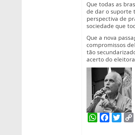
Que todas as bras
de dar o suporte
perspectiva de pra
sociedade que tod
Que a nova passag
compromissos del
tão secundarizado
acerto do eleitor
W
F
T
h
ac
w