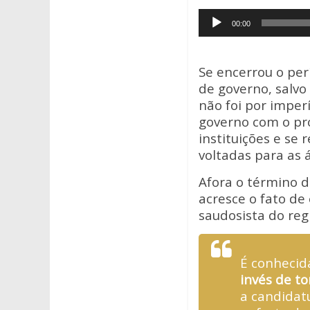
at
e
itt
Tocador
s
b
er
00:00
de
A
o
áudio
p
o
Se encerrou o per
p
k
de governo, salvo 
não foi por imper
governo com o pro
instituições e se 
voltadas para as 
Afora o término d
acresce o fato de
saudosista do reg
É conhecida
invés de t
a candidat