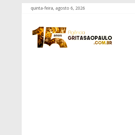
Pular
quinta-feira, agosto 6, 2026
para
o
Grita
conteúdo
São
Paulo
Informação
com
Responsabilidade