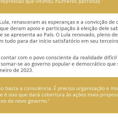
 repressão que vitimou inúmeros patriotas.”
Lula, renasceram as esperanças e a convicção de 
is que deram apoio e participação à eleição dele s
e se apresenta ao País. O Lula renovado, pleno d
 tudo para dar início satisfatório em seu terceir
 contar com o povo consciente da realidade difícil
o somar-se ao governo popular e democrático que s
neiro de 2023.
o basta a consciência. É preciso organização e mo
e é isso que dará cobertura às ações mais proposi
tes do novo governo.”