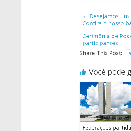
at
e
itt
s
b
er
←
Desejamos um an
A
o
Confira o nosso b
p
o
Cerimônia de Poss
p
k
participantes
→
Share This Post:
Você pode 
Federações partidá