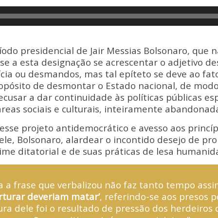
p
ar
y
e
Li
n
íodo presidencial de Jair Messias Bolsonaro, que
k
se a esta designação se acrescentar o adjetivo des
ícia ou desmandos, mas tal epíteto se deve ao fato
pósito de desmontar o Estado nacional, de modo a
recusar a dar continuidade às políticas públicas e
áreas sociais e culturais, inteiramente abandonad
esse projeto antidemocrático e avesso aos princíp
 ele, Bolsonaro, alardear o incontido desejo de pr
ime ditatorial e de suas práticas de lesa humanid
 a frase que verbalizou não faz tanto tempo assi
orturar deveriam matar’
, referindo-se aos presos pol
ura dele foi o resultado de pressão dos herdeiros