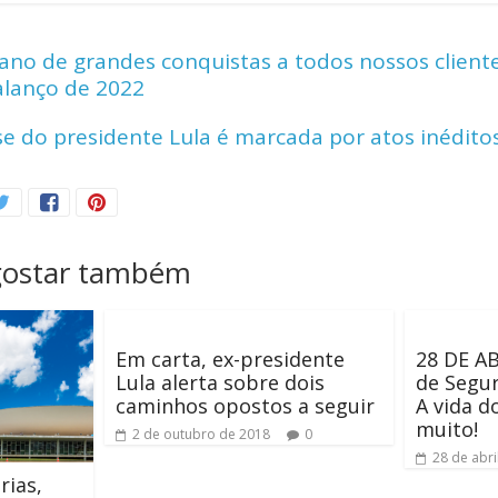
p
ar
y
e
o de grandes conquistas a todos nossos clientes
Li
alanço de 2022
n
e do presidente Lula é marcada por atos inéditos
k
gostar também
Em carta, ex-presidente
28 DE AB
Lula alerta sobre dois
de Segur
caminhos opostos a seguir
A vida d
muito!
2 de outubro de 2018
0
28 de abri
rias,