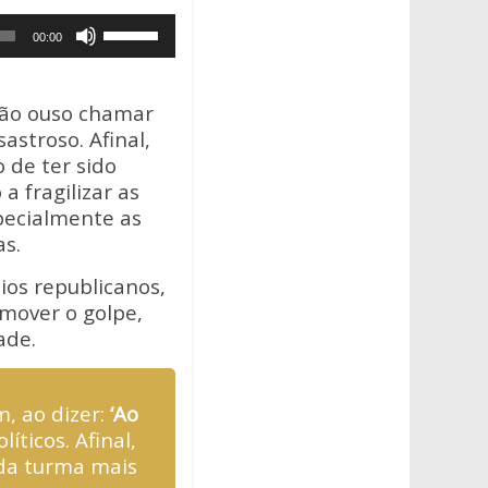
Use
00:00
as
setas
para
 não ouso chamar
cima
astroso. Afinal,
ou
 de ter sido
para
 fragilizar as
baixo
specialmente as
para
as.
aumentar
ios republicanos,
ou
omover o golpe,
diminuir
ade.
o
volume.
m, ao dizer:
‘Ao
íticos. Afinal,
 da turma mais