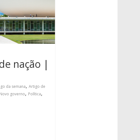
de nação |
,
tigo da semana
Artigo de
,
,
Novo governo
Política