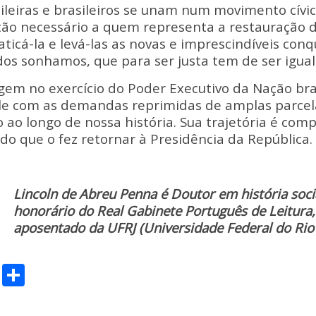
ileiras e brasileiros se unam num movimento cívic
 tão necessário a quem representa a restauração 
ticá-la e levá-las as novas e imprescindíveis conq
os sonhamos, que para ser justa tem de ser iguali
em no exercício do Poder Executivo da Nação bras
e com as demandas reprimidas de amplas parcel
 ao longo de nossa história. Sua trajetória é com
ado que o fez retornar à Presidência da República.
Lincoln de Abreu Penna é Doutor em história socia
honorário do Real Gabinete Português de Leitura,
aposentado da UFRJ (Universidade Federal do Rio 
C
S
o
h