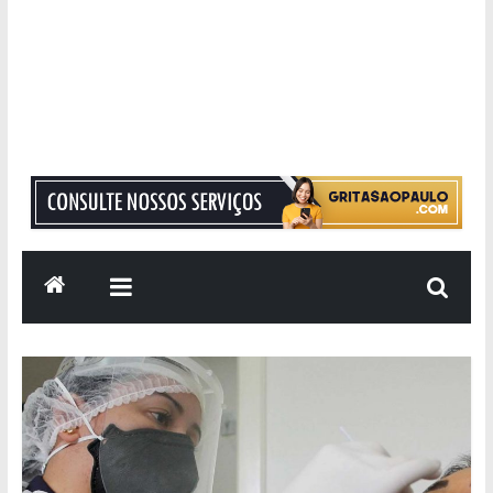
Grita
São
Paulo
Informação
com
Responsabilidade