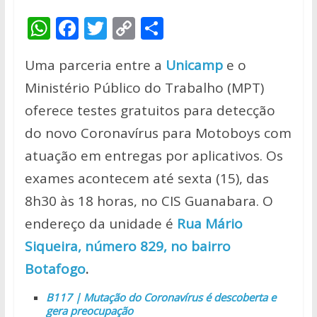
W
F
T
C
S
h
ac
w
o
h
Uma parceria entre a
Unicamp
e o
at
e
itt
p
ar
Ministério Público do Trabalho (MPT)
s
b
er
y
e
oferece testes gratuitos para detecção
A
o
Li
do novo Coronavírus para Motoboys com
p
o
n
atuação em entregas por aplicativos. Os
p
k
k
exames acontecem até sexta (15), das
8h30 às 18 horas, no CIS Guanabara.
O
endereço da unidade é
Rua Mário
Siqueira, número 829, no bairro
Botafogo
.
B117 | Mutação do Coronavírus é descoberta e
gera preocupação