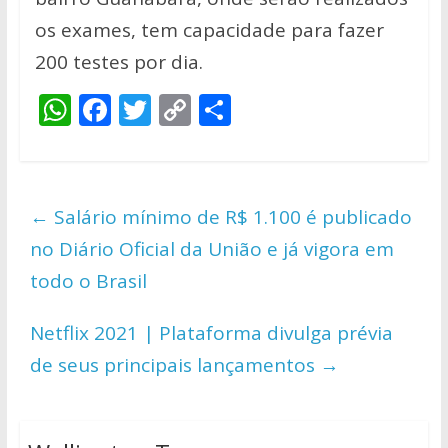
os exames, tem capacidade para fazer
200 testes por dia.
W
F
T
C
S
h
ac
w
o
h
at
e
itt
p
ar
s
b
er
y
e
←
Salário mínimo de R$ 1.100 é publicado
A
o
Li
no Diário Oficial da União e já vigora em
p
o
n
todo o Brasil
p
k
k
Netflix 2021 | Plataforma divulga prévia
de seus principais lançamentos
→