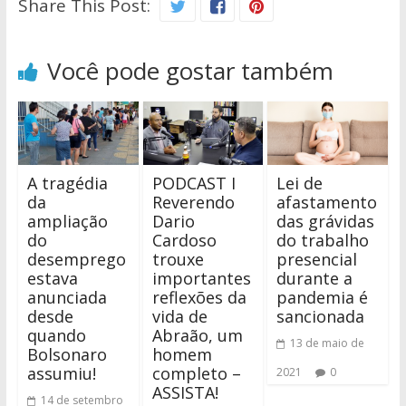
Share This Post:
Você pode gostar também
A tragédia
PODCAST I
Lei de
da
Reverendo
afastamento
ampliação
Dario
das grávidas
do
Cardoso
do trabalho
desemprego
trouxe
presencial
estava
importantes
durante a
anunciada
reflexões da
pandemia é
desde
vida de
sancionada
quando
Abraão, um
13 de maio de
Bolsonaro
homem
assumiu!
completo –
2021
0
ASSISTA!
14 de setembro