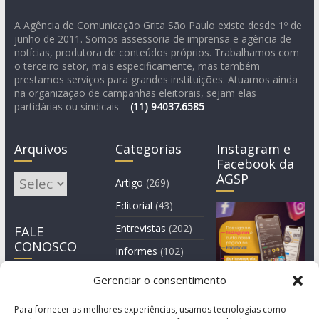
A Agência de Comunicação Grita São Paulo existe desde 1º de
junho de 2011. Somos assessoria de imprensa e agência de
notícias, produtora de conteúdos próprios. Trabalhamos com
o terceiro setor, mais especificamente, mas também
prestamos serviços para grandes instituições. Atuamos ainda
na organização de campanhas eleitorais, sejam elas
partidárias ou sindicais –
(11)
94037.6585
Arquivos
Categorias
Instagram e
Facebook da
AGSP
Arquivos
Artigo
(269)
Editorial
(43)
Entrevistas
(202)
FALE
CONOSCO
Informes
(102)
Manchete
(2)
Gerenciar o consentimento
Notícia
(1.245)
Para fornecer as melhores experiências, usamos tecnologias como