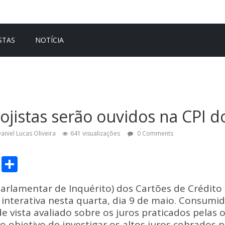
STAS
NOTÍCIA
lojistas serão ouvidos na CPI 
aniel Lucas Oliveira
641 visualizações
0 Comments
C
S
o
h
arlamentar de Inquérito) dos Cartões de Crédito
p
ar
 interativa nesta quarta, dia 9 de maio. Consumido
y
e
e vista avaliado sobre os juros praticados pelas
 o objetivo de investigar os altos juros cobrados