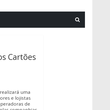
dos Cartões
 realizará uma
res e lojistas
 operadoras de
 pelas companhias