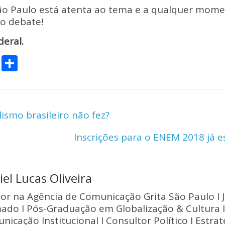
São Paulo está atenta ao tema e a qualquer mome
 o debate!
eral.
C
S
o
h
p
ar
y
e
ismo brasileiro não fez?
Li
Inscrições para o ENEM 2018 já e
n
k
el Lucas Oliveira
tor na Agência de Comunicação Grita São Paulo I J
ado I Pós-Graduação em Globalização & Cultura I
nicação Institucional I Consultor Político I Estra