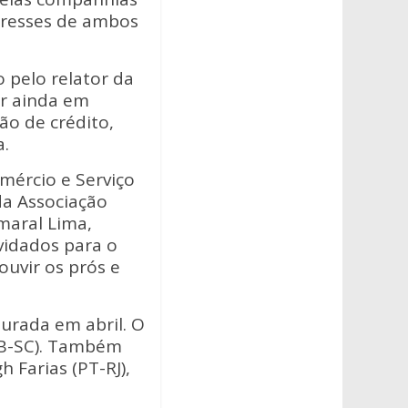
eresses de ambos
 pelo relator da
ir ainda em
ão de crédito,
a.
mércio e Serviço
da Associação
maral Lima,
vidados para o
uvir os prós e
aurada em abril. O
DB-SC). Também
 Farias (PT-RJ),