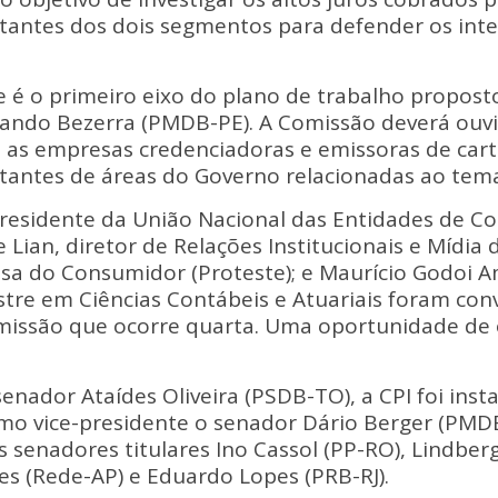
Li
ntantes dos dois segmentos para defender os int
n
k
é o primeiro eixo do plano de trabalho proposto
nando Bezerra (PMDB-PE). A Comissão deverá ouv
 as empresas credenciadoras e emissoras de cart
tantes de áreas do Governo relacionadas ao tem
residente da União Nacional das Entidades de Co
 Lian, diretor de Relações Institucionais e Mídia 
esa do Consumidor (Proteste); e Maurício Godoi A
tre em Ciências Contábeis e Atuariais foram con
issão que ocorre quarta. Uma oportunidade de o
enador Ataídes Oliveira (PSDB-TO), a CPI foi inst
mo vice-presidente o senador Dário Berger (PM
senadores titulares Ino Cassol (PP-RO), Lindbergh
s (Rede-AP) e Eduardo Lopes (PRB-RJ).