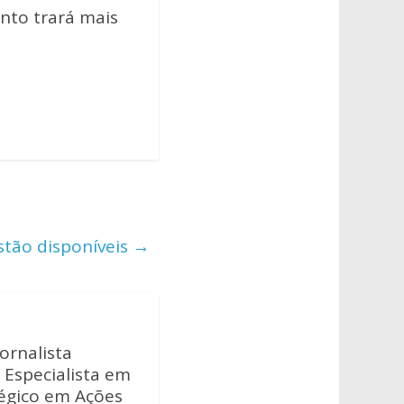
nto trará mais
stão disponíveis
→
ornalista
 Especialista em
tégico em Ações