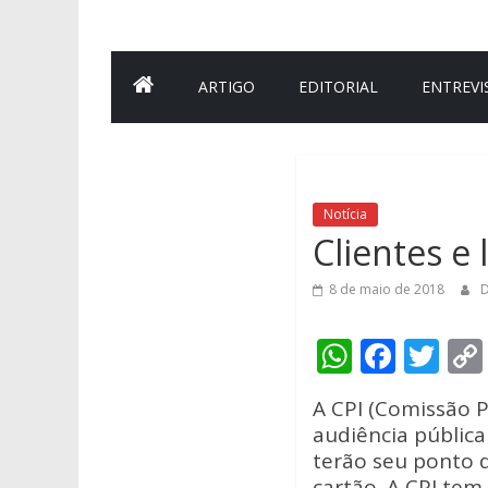
ARTIGO
EDITORIAL
ENTREVI
Notícia
Clientes e 
8 de maio de 2018
D
W
F
T
h
ac
w
A CPI (Comissão P
at
e
itt
audiência pública
s
b
er
terão seu ponto d
cartão. A CPI tem