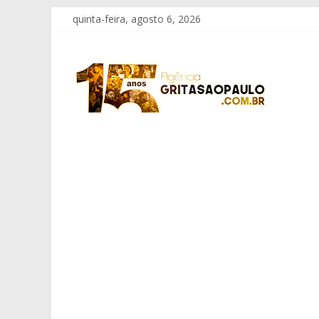
Pular
quinta-feira, agosto 6, 2026
para
o
Grita
conteúdo
São
Paulo
Informação
com
Responsabilidade