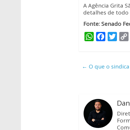
A Agência Grita 
detalhes de todo
Fonte: Senado Fed
W
F
T
h
ac
w
at
e
itt
s
b
er
←
O que o sindical
A
o
p
o
p
k
Dani
Dire
Form
Comu