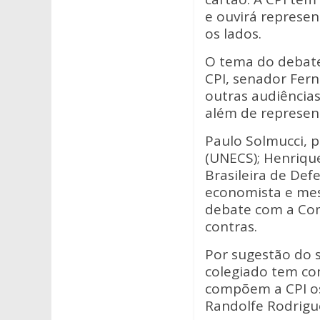
A
o
e ouvirá represe
p
o
os lados.
p
k
O tema do debate 
CPI, senador Fer
outras audiências
além de represen
Paulo Solmucci, p
(UNECS); Henrique
Brasileira de Def
economista e mes
debate com a Com
contras.
Por sugestão do s
colegiado tem co
compõem a CPI os 
Randolfe Rodrigue