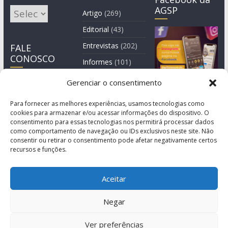
AGSP
Arquivos
Artigo
(269)
Editorial
(43)
Entrevistas
(202)
FALE
CONOSCO
Informes
(101)
Manchete
(3)
Gerenciar o consentimento
Notícia
(1.245)
Para fornecer as melhores experiências, usamos tecnologias como
cookies para armazenar e/ou acessar informações do dispositivo. O
consentimento para essas tecnologias nos permitirá processar dados
como comportamento de navegação ou IDs exclusivos neste site. Não
consentir ou retirar o consentimento pode afetar negativamente certos
recursos e funções.
Aceitar
Negar
© Copyright 2011-2026
Agência de Comunicação Grita São Paulo
Ver preferências