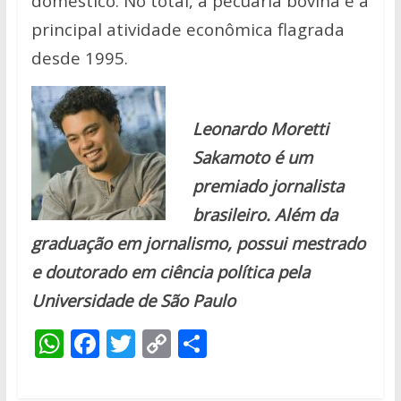
doméstico. No total, a pecuária bovina é a
principal atividade econômica flagrada
desde 1995.
Leonardo Moretti
Sakamoto é um
premiado jornalista
brasileiro. Além da
graduação em jornalismo, possui mestrado
e doutorado em ciência política pela
Universidade de São Paulo
W
F
T
C
S
h
ac
w
o
h
at
e
itt
p
ar