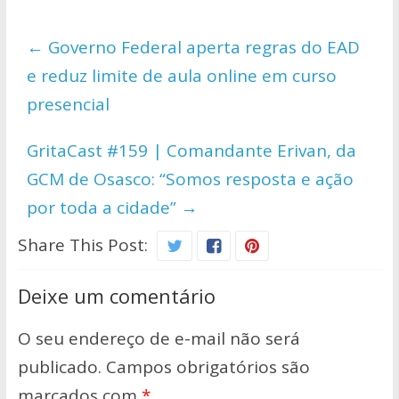
s
b
er
y
e
←
Governo Federal aperta regras do EAD
A
o
Li
e reduz limite de aula online em curso
p
o
n
presencial
p
k
k
GritaCast #159 | Comandante Erivan, da
GCM de Osasco: “Somos resposta e ação
por toda a cidade”
→
Share This Post:
Deixe um comentário
O seu endereço de e-mail não será
publicado.
Campos obrigatórios são
marcados com
*