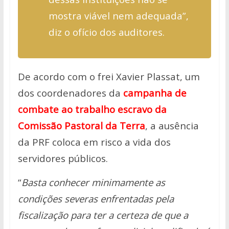
mostra viável nem adequada”,
diz o ofício dos auditores.
De acordo com o frei Xavier Plassat, um
dos coordenadores da
campanha de
combate ao trabalho escravo da
Comissão Pastoral da Terra
, a ausência
da PRF coloca em risco a vida dos
servidores públicos.
“
Basta conhecer minimamente as
condições severas enfrentadas pela
fiscalização para ter a certeza de que a