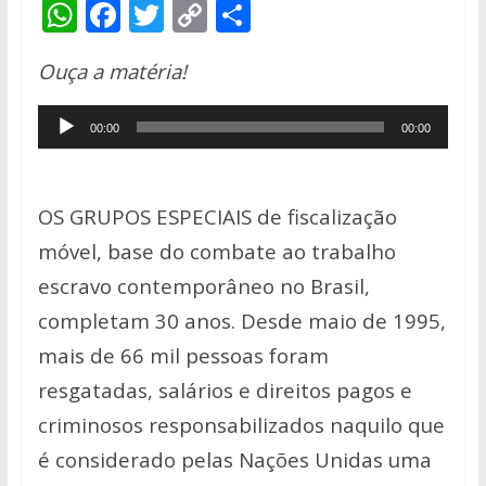
W
F
T
C
S
h
ac
w
o
h
Ouça a matéria!
at
e
itt
p
ar
s
b
er
y
e
Tocador
00:00
00:00
A
o
Li
de
p
o
n
áudio
p
k
k
OS GRUPOS ESPECIAIS de fiscalização
móvel, base do combate ao trabalho
escravo contemporâneo no Brasil,
completam 30 anos. Desde maio de 1995,
mais de 66 mil pessoas foram
resgatadas, salários e direitos pagos e
criminosos responsabilizados naquilo que
é considerado pelas Nações Unidas uma