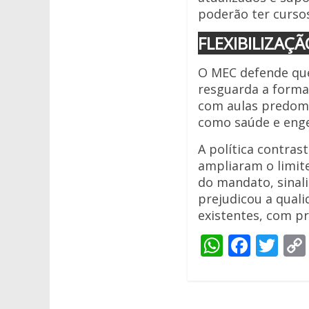
poderão ter curso
FLEXIBILIZAÇÃ
O MEC defende que
resguarda a forma
com aulas predomi
como saúde e enge
A política contras
ampliaram o limite
do mandato, sinal
prejudicou a qual
existentes, com p
W
F
T
h
ac
w
at
e
itt