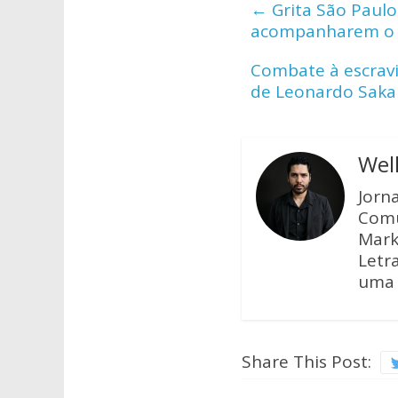
s
b
er
←
Grita São Paulo
A
o
acompanharem o 
p
o
Combate à escravi
p
k
de Leonardo Sak
Wel
Jorn
Comu
Mark
Letra
uma 
Share This Post: