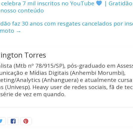
y
e
 celebra 7 mil inscritos no YouTube
| Gratidão
Li
nosso conteúdo
n
dão faz 30 anos com resgates cancelados por ins
k
amoto
→
lington Torres
alista (Mtb nº 78/915/SP), pós-graduado em Asses
nicação e Mídias Digitais (Anhembi Morumbi),
eting/Analytics (Anhanguera) e atualmente curs
s (Univesp). Heavy user de redes sociais, fã de te
série de vez em quando.