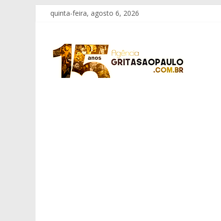
Pular
quinta-feira, agosto 6, 2026
para
o
Grita
conteúdo
São
Paulo
Informação
com
Responsabilidade