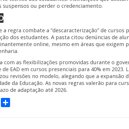
s suspensos ou perder o credenciamento.
O
 a regra combate a “descaracterização” de cursos p
ção dos estudantes. A pasta citou denúncias de alu
nantemente online, mesmo em áreas que exigem prá
nharia.
ta com as flexibilizações promovidas durante o gov
 de EAD em cursos presenciais para 40% em 2023. Lu
izou revisões no modelo, alegando que a expansão 
idade da Educação.
As novas regras valerão para curs
razo de adaptação até 2026.
C
S
o
h
p
ar