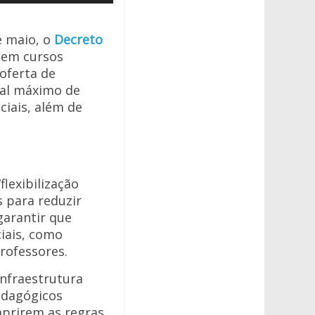
setas
para
e maio,
o
Decreto
cima
e em cursos
ou
oferta de
para
ual máximo de
baixo
ciais, além de
para
aumentar
ou
diminuir
flexibilização
o
s para reduzir
volume.
garantir que
iais, como
Professores.
nfraestrutura
edagógicos
mprirem as regras