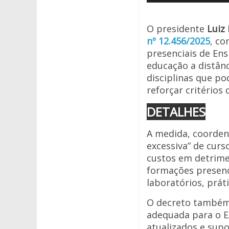
de
A
o
áudio
p
o
O presidente
Luiz 
p
k
nº 12.456/2025
, co
presenciais de Ens
educação a distân
disciplinas que p
reforçar critérios
DETALHES
A medida, coordena
excessiva” de curs
custos em detrime
formações presenc
laboratórios, prát
O decreto também 
adequada para o E
atualizados e supo