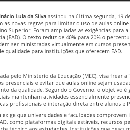
Li
n
Inácio Lula da Silva
assinou na última segunda, 19 d
k
m as novas regras para limitar o uso de aulas onlin
ino Superior. Foram ampliadas as exigências para a 
cia (EAD). O texto reduz de 40% para 20% o percent
odem ser ministradas virtualmente em cursos presen
 de qualidade para instituições que oferecem EAD.
da pelo Ministério da Educação (MEC), visa frear a “
os presenciais e evitar que aulas online sejam usada
nto da qualidade. Segundo o Governo, o objetivo é 
iais mantenham atividades essencialmente presenc
icas profissionais e interação direta entre alunos e 
exige que universidades e faculdades comprovem i
AD, como plataformas digitais estáveis, recursos p
rte técnico aos estudantes. Instituições que descu