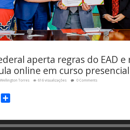
deral aperta regras do EAD e 
aula online em curso presencial
Wellington Torres
616 visualizações
0 Comments
C
S
o
h
p
ar
y
e