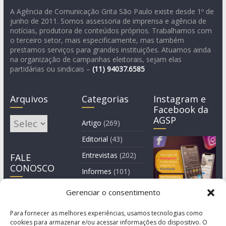
A Agência de Comunicação Grita São Paulo existe desde 1º de
junho de 2011. Somos assessoria de imprensa e agência de
notícias, produtora de conteúdos próprios. Trabalhamos com
o terceiro setor, mais especificamente, mas também
prestamos serviços para grandes instituições. Atuamos ainda
na organização de campanhas eleitorais, sejam elas
partidárias ou sindicais –
(11)
94037.6585
Arquivos
Categorias
Instagram e
Facebook da
AGSP
Arquivos
Artigo
(269)
Editorial
(43)
Entrevistas
(202)
FALE
CONOSCO
Informes
(101)
Manchete
(3)
Gerenciar o consentimento
Notícia
(1.245)
Para fornecer as melhores experiências, usamos tecnologias como
cookies para armazenar e/ou acessar informações do dispositivo. O