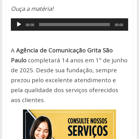
h
ac
w
o
h
Ouça a matéria!
at
e
itt
p
ar
s
b
er
y
e
Tocador
00:00
00:00
A
o
Li
de
p
o
n
áudio
p
k
k
A
Agência de Comunicação Grita São
Paulo
completará 14 anos em 1º de junho
de 2025. Desde sua fundação, sempre
prezou pelo excelente atendimento e
pela qualidade dos serviços oferecidos
aos clientes.