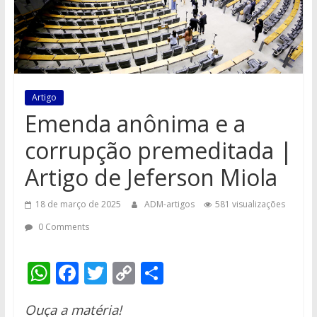
Artigo
Emenda anônima e a
corrupção premeditada |
Artigo de Jeferson Miola
18 de março de 2025
ADM-artigos
581 visualizações
0 Comments
W
F
T
C
S
h
ac
w
o
h
Ouça a matéria!