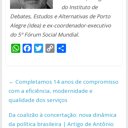
do Instituto de
Debates, Estudos e Alternativas de Porto
Alegre (Idea) e ex-coordenador-executivo
do 5º Fórum Social Mundial.
W
F
T
C
S
h
ac
w
o
h
at
e
itt
p
ar
s
b
er
y
e
←
Completamos 14 anos de compromisso
A
o
Li
com a eficiência, modernidade e
p
o
n
qualidade dos serviços
p
k
k
Da coalizão à concertação: nova dinâmica
da política brasileira | Artigo de Antônio