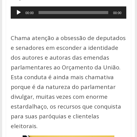
at
e
itt
p
ar
s
b
er
y
e
Tocador
00:00
00:00
A
o
Li
de
p
o
n
áudio
p
k
k
Chama atenção a obsessão de deputados
e senadores em esconder a identidade
dos autores e autoras das emendas
parlamentares ao Orçamento da União.
Esta conduta é ainda mais chamativa
porque é da natureza do parlamentar
divulgar, muitas vezes com enorme
estardalhaço, os recursos que conquista
para suas paróquias e clientelas
eleitorais.