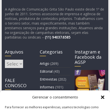
A Agência de Comunicação Grita São Paulo existe desde 1º de
junho de 2011. Somos assessoria de imprensa e agência de
notícias, produtora de conteúdos próprios. Trabalhamos com
o terceiro setor, mais especificamente, mas também
prestamos serviços para grandes instituições. Atuamos ainda
na organização de campanhas eleitorais, sejam elas
partidárias ou sindicais –
(11)
94037.6585
Arquivos
Categorias
Instagram e
Facebook da
AGSP
Arquivos
Artigo
(269)
Editorial
(43)
Entrevistas
(202)
FALE
CONOSCO
Informes
(101)
Manchete
(3)
Gerenciar o consentimento
Notícia
(1.245)
Para fornecer as melhores experiências, usamos tecnologias como