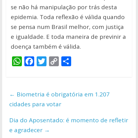
se não há manipulação por trás desta
epidemia. Toda reflexão é válida quando
se pensa num Brasil melhor, com justiça
e igualdade. E toda maneira de previnir a
doença também é válida.
W
F
T
C
S
h
ac
w
o
h
at
e
itt
p
ar
s
b
er
y
e
←
Biometria é obrigatória em 1.207
A
o
Li
cidades para votar
p
o
n
p
k
k
Dia do Aposentado: é momento de refletir
e agradecer
→