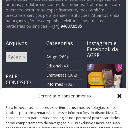
notícias, produtora de conteúdos próprios. Trabalhamos com
o terceiro setor, mais especificamente, mas também
prestamos serviços para grandes instituições. Atuamos ainda
na organização de campanhas eleitorais, sejam elas
partidárias ou sindicais –
(11)
94037.6585
Arquivos
Categorias
Instagram e
Facebook da
AGSP
Arquivos
Artigo
(269)
Editorial
(43)
Entrevistas
(202)
FALE
CONOSCO
Informes
(102)
Manchete
(2)
Gerenciar o consentimento
Notícia
(1.244)
Para fornecer as melhores experiências, usamos tecnologias como
cookies para armazenar e/ou acessar informações do dispositivo. O
consentimento para essas tecnologias nos permitirá processar dados
como comportamento de navegação ou IDs exclusivos neste site. Não