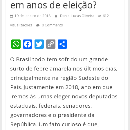
em anos de eleição?
19 de janeiro de 2018
Daniel Lucas Oliveira
612
visualizações
0 Comments
W
F
T
C
S
h
ac
w
o
h
O Brasil todo tem sofrido um grande
at
e
itt
p
ar
surto de febre amarela nos últimos dias,
s
b
er
y
e
principalmente na região Sudeste do
A
o
Li
País. Justamente em 2018, ano em que
p
o
n
iremos às urnas eleger novos deputados
p
k
k
estaduais, federais, senadores,
governadores e o presidente da
República. Um fato curioso é que,