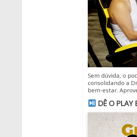
Sem dúvida, o po
consolidando a D
bem-estar. Aprove
DÊ O PLAY 