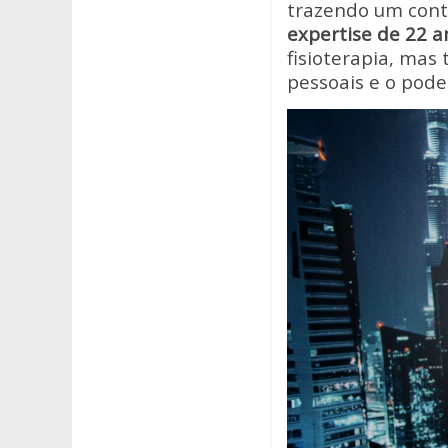
s
b
er
trazendo um cont
A
o
expertise de 22 a
fisioterapia, mas
p
o
pessoais e o pod
p
k