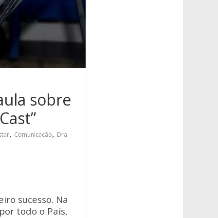
aula sobre
Cast”
,
,
tar
Comunicação
Dra.
iro sucesso. Na
por todo o País,