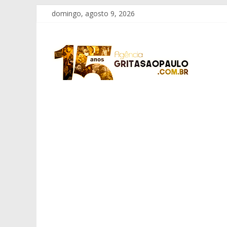
Pular
domingo, agosto 9, 2026
para
o
Grita
conteúdo
São
Paulo
Informação
com
Responsabilidade