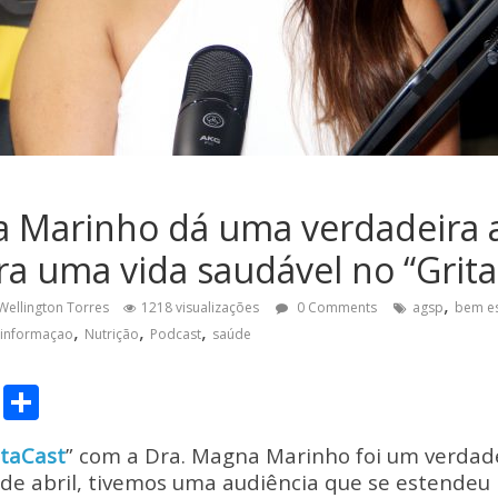
 Marinho dá uma verdadeira 
ra uma vida saudável no “Grita
,
Wellington Torres
1218 visualizações
0 Comments
agsp
bem es
,
,
,
informaçao
Nutrição
Podcast
saúde
C
S
o
h
itaCast
” com a Dra. Magna Marinho foi um verdade
p
ar
 de abril, tivemos uma audiência que se estendeu 