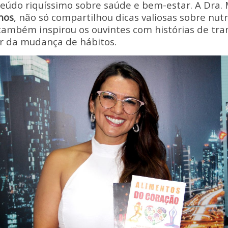
y
e
eúdo riquíssimo sobre saúde e bem-estar. A Dra.
Li
nos
, não só compartilhou dicas valiosas sobre nutr
 também inspirou os ouvintes com histórias de tr
n
er da mudança de hábitos.
k