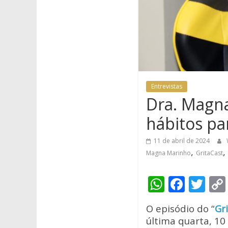
Entrevistas
Dra. Magna
hábitos pa
11 de abril de 2024
,
,
Magna Marinho
GritaCast
W
F
T
h
ac
w
O episódio do “
Gr
at
e
itt
última quarta, 10