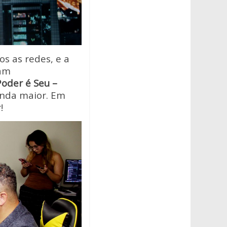
os as redes, e a
ram
Poder é Seu –
ainda maior. Em
!