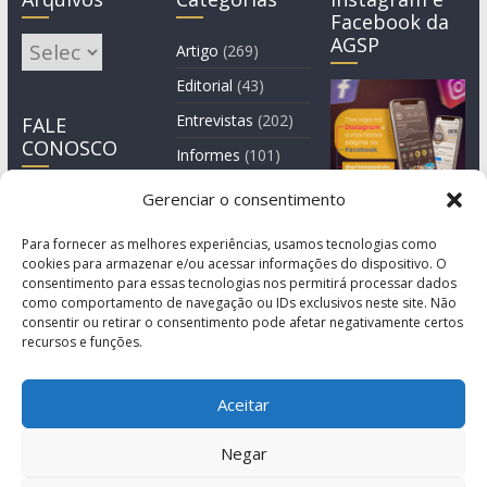
Facebook da
AGSP
Arquivos
Artigo
(269)
Editorial
(43)
Entrevistas
(202)
FALE
CONOSCO
Informes
(101)
Manchete
(3)
Gerenciar o consentimento
Notícia
(1.245)
Para fornecer as melhores experiências, usamos tecnologias como
cookies para armazenar e/ou acessar informações do dispositivo. O
consentimento para essas tecnologias nos permitirá processar dados
como comportamento de navegação ou IDs exclusivos neste site. Não
consentir ou retirar o consentimento pode afetar negativamente certos
recursos e funções.
Aceitar
Negar
© Copyright 2011-2026