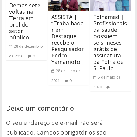
Demos sete
voltas na
ASSISTA |
Folhamed |
Terra em
“Trabalhado
Profissionais
prol do
r em
da Saúde
setor
Destaque”
possuem
público
recebe o
seis meses
28 de dezembro
Pesquisador
grátis de
Pedro
assinatura
de 2016
0
Yamamoto
da Folha de
S. Paulo
28 de julho de
5 de maio de
2021
0
2020
0
Deixe um comentário
O seu endereço de e-mail não será
publicado.
Campos obrigatórios são