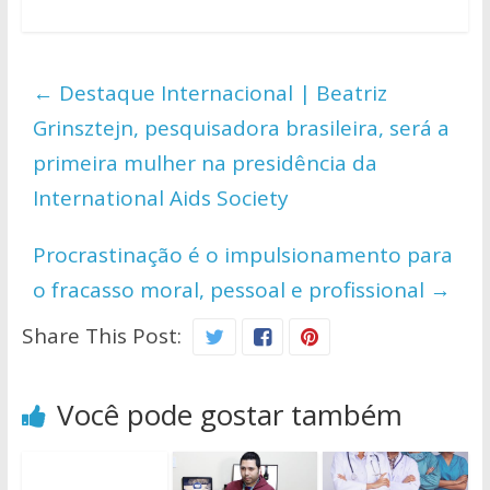
h
ac
w
o
h
at
e
itt
p
ar
s
b
er
y
e
←
Destaque Internacional | Beatriz
A
o
Li
Grinsztejn, pesquisadora brasileira, será a
p
o
n
primeira mulher na presidência da
p
k
k
International Aids Society
Procrastinação é o impulsionamento para
o fracasso moral, pessoal e profissional
→
Share This Post:
Você pode gostar também