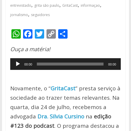
,
,
,
,
entrevistado
grita são paulo
GritaCast
informaçao
,
jornalismo
seguidores
W
F
T
C
S
h
ac
w
o
h
Ouça a matéria!
at
e
itt
p
ar
s
b
er
y
e
Tocador
00:00
00:00
A
o
Li
de
p
o
n
áudio
p
k
k
Novamente, o “
GritaCast
” presta serviço à
sociedade ao trazer temas relevantes. Na
quarta, dia 24 de julho, recebemos a
advogada
Dra. Silvia Cursino
na
edição
#123 do podcast
. O programa destacou a