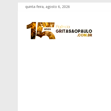
Pular
quinta-feira, agosto 6, 2026
para
o
Grita
conteúdo
São
Paulo
Informação
com
Responsabilidade