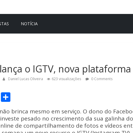
STAS
NOTÍCIA
lança o IGTV, nova plataforma
Daniel Lucas Oliveira
623 visualizações
0 Comments
C
S
o
h
não brinca mesmo em serviço. O dono do Facebo
p
ar
investe pesado no crescimento da sua galinha do
y
e
nline de compartilhamento de fotos e vídeos ent
 semana um novo recurso o IGTV (Instagram TV).