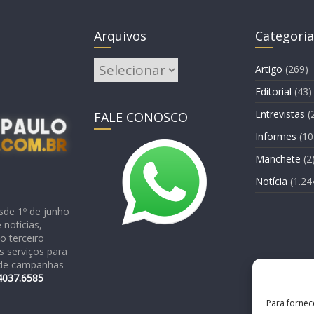
Arquivos
Categoria
Arquivos
Artigo
(269)
Editorial
(43)
Entrevistas
(
FALE CONOSCO
Informes
(10
Manchete
(2
Notícia
(1.24
sde 1º de junho
notícias,
o terceiro
 serviços para
o de campanhas
4037.6585
Para fornec