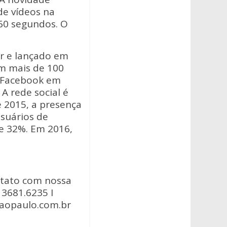
de vídeos na
 60 segundos. O
er e lançado em
m mais de 100
lo Facebook em
 A rede social é
e 2015, a presença
suários de
de 32%. Em 2016,
ntato com nossa
 3681.6235 I
aopaulo.com.br