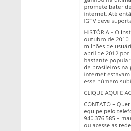
A
o
promete bater de
p
o
internet. Até ent
p
k
IGTV deve suport
HISTÓRIA – O Inst
outubro de 2010.
milhões de usuári
abril de 2012 por
bastante popular 
de brasileiros n
internet estavam
esse número subi
CLIQUE AQUI E A
CONTATO – Quer u
equipe pelo telef
940.376.585 – m
ou acesse as rede