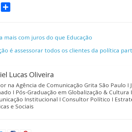
C
S
o
h
p
ar
y
e
a mais com juros do que Educação
Li
ão é assessorar todos os clientes da política part
n
k
el Lucas Oliveira
tor na Agência de Comunicação Grita São Paulo I J
ado I Pós-Graduação em Globalização & Cultura I
nicação Institucional I Consultor Político I Estra
icas e Sociais