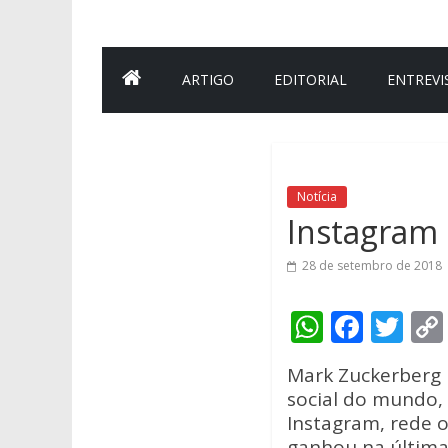
ARTIGO
EDITORIAL
ENTREVI
Notícia
Instagram 
28 de setembro de 2018
W
F
T
h
ac
w
Mark Zuckerberg 
at
e
itt
social do mundo, 
s
b
er
Instagram, rede o
ganhou na última