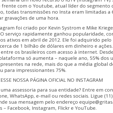
Li
 frente com o Youtube, atual líder do segmento 
n
ão, todas transmissões no Insta eram limitadas a
k
ar gravações de uma hora.
agram foi criado por Kevin Systrom e Mike Krieg
 O serviço rapidamente ganhou popularidade, co
os ativos em abril de 2012. Ele foi adquirido pe
 cerca de 1 bilhão de dólares em dinheiro e ações.
entre os brasileiros com acesso à internet. Desd
a plataforma só aumenta – naquele ano, 55% dos u
 presentes na rede, mais do que a média global 
u para impressionantes 75%.
CESSE NOSSA PÁGINA OFICIAL NO INSTAGRAM
ma assessoria para sua entidade? Entre em co
one, WhatsApp, e-mail ou redes sociais. Ligue (11)
ande sua mensagem pelo endereço equipe@gritas
s – Facebook, Instagram, Flickr e YouTube.