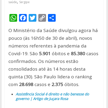
,
saúde
Sergipe
W
F
T
C
S
h
ac
w
o
h
O Ministério da Saúde divulgou agora há
at
e
itt
p
ar
pouco (às 16h50 de 30 de abril), novos
s
b
er
y
e
números referentes à pandemia da
A
o
Li
Covid-19. São
5.901
óbitos e
85.380
casos
p
o
n
confirmados. Os números estão
p
k
k
consolidados até às 14 horas desta
quinta (30). São Paulo lidera o ranking
com
28.698
casos e
2.375
óbitos.
Assistência Social é direito e não benesse do
governo | Artigo de Juçara Rosa