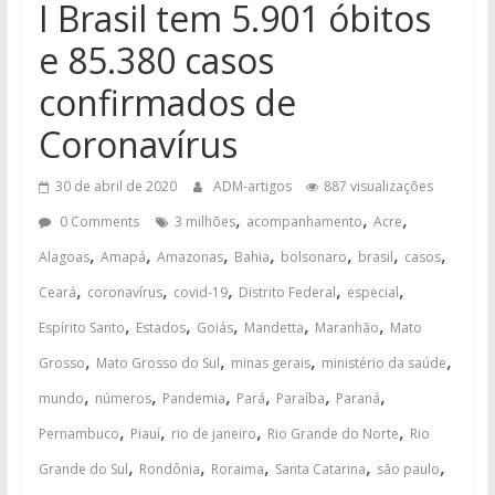
I Brasil tem 5.901 óbitos
e 85.380 casos
confirmados de
Coronavírus
30 de abril de 2020
ADM-artigos
887 visualizações
,
,
,
0 Comments
3 milhões
acompanhamento
Acre
,
,
,
,
,
,
,
Alagoas
Amapá
Amazonas
Bahia
bolsonaro
brasil
casos
,
,
,
,
,
Ceará
coronavírus
covid-19
Distrito Federal
especial
,
,
,
,
,
Espírito Santo
Estados
Goiás
Mandetta
Maranhão
Mato
,
,
,
,
Grosso
Mato Grosso do Sul
minas gerais
ministério da saúde
,
,
,
,
,
,
mundo
números
Pandemia
Pará
Paraíba
Paraná
,
,
,
,
Pernambuco
Piauí
rio de janeiro
Rio Grande do Norte
Rio
,
,
,
,
,
Grande do Sul
Rondônia
Roraima
Santa Catarina
são paulo