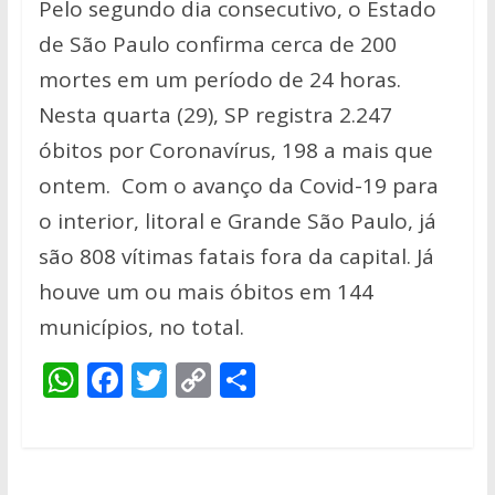
Pelo segundo dia consecutivo, o Estado
de São Paulo confirma cerca de 200
mortes em um período de 24 horas.
Nesta quarta (29), SP registra 2.247
óbitos por Coronavírus, 198 a mais que
ontem. Com o avanço da Covid-19 para
o interior, litoral e Grande São Paulo, já
são 808 vítimas fatais fora da capital. Já
houve um ou mais óbitos em 144
municípios, no total.
W
F
T
C
S
h
ac
w
o
h
at
e
itt
p
ar
s
b
er
y
e