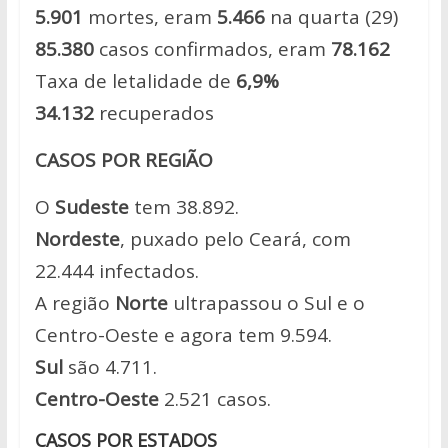
5.901
mortes, eram
5.466
na quarta (29)
85.380
casos confirmados, eram
78.162
Taxa de letalidade de
6,9%
34.132
recuperados
CASOS POR REGIÃO
O
Sudeste
tem 38.892.
Nordeste
, puxado pelo Ceará, com
22.444 infectados.
A região
Norte
ultrapassou o Sul e o
Centro-Oeste e agora tem 9.594.
Sul
são 4.711.
Centro-Oeste
2.521 casos.
CASOS POR ESTADOS