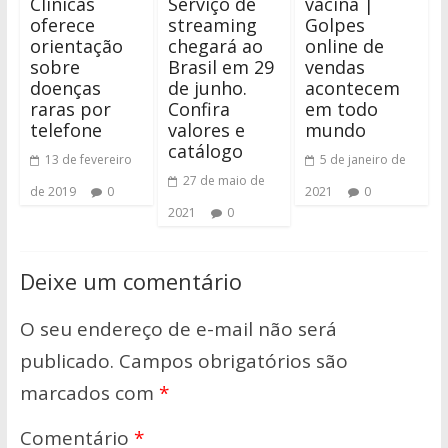
Clínicas
Serviço de
vacina |
oferece
streaming
Golpes
orientação
chegará ao
online de
sobre
Brasil em 29
vendas
doenças
de junho.
acontecem
raras por
Confira
em todo
telefone
valores e
mundo
catálogo
13 de fevereiro
5 de janeiro de
27 de maio de
de 2019
0
2021
0
2021
0
Deixe um comentário
O seu endereço de e-mail não será
publicado.
Campos obrigatórios são
marcados com
*
Comentário
*