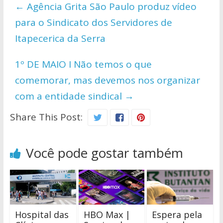
←
Agência Grita São Paulo produz vídeo
A
o
Li
para o Sindicato dos Servidores de
p
o
n
Itapecerica da Serra
p
k
k
1º DE MAIO I Não temos o que
comemorar, mas devemos nos organizar
com a entidade sindical
→
Share This Post:
Você pode gostar também
Hospital das
HBO Max |
Espera pela