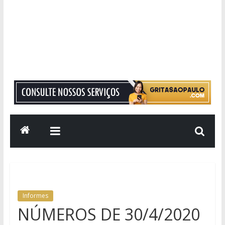
Grita
São
Paulo
Informação
com
Responsabilidade
Informes
NÚMEROS DE 30/4/2020