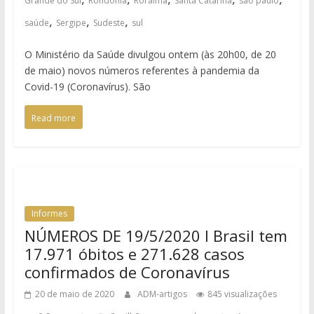
Grande do Sul
Rondônia
Roraima
Santa Catarina
são paulo
,
,
,
saúde
Sergipe
Sudeste
sul
O Ministério da Saúde divulgou ontem (às 20h00, de 20
de maio) novos números referentes à pandemia da
Covid-19 (Coronavírus). São
Read more
Informes
NÚMEROS DE 19/5/2020 I Brasil tem
17.971 óbitos e 271.628 casos
confirmados de Coronavírus
20 de maio de 2020
ADM-artigos
845 visualizações