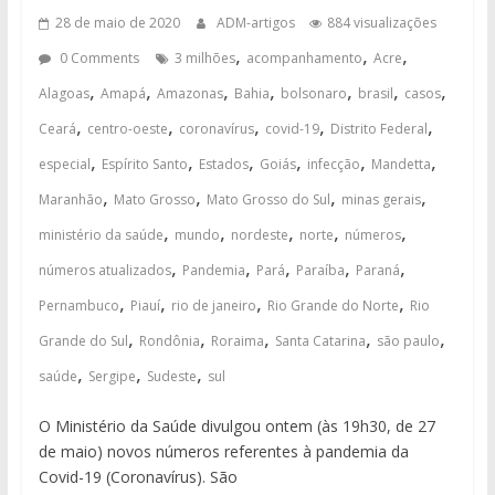
28 de maio de 2020
ADM-artigos
884 visualizações
,
,
,
0 Comments
3 milhões
acompanhamento
Acre
,
,
,
,
,
,
,
Alagoas
Amapá
Amazonas
Bahia
bolsonaro
brasil
casos
,
,
,
,
,
Ceará
centro-oeste
coronavírus
covid-19
Distrito Federal
,
,
,
,
,
,
especial
Espírito Santo
Estados
Goiás
infecção
Mandetta
,
,
,
,
Maranhão
Mato Grosso
Mato Grosso do Sul
minas gerais
,
,
,
,
,
ministério da saúde
mundo
nordeste
norte
números
,
,
,
,
,
números atualizados
Pandemia
Pará
Paraíba
Paraná
,
,
,
,
Pernambuco
Piauí
rio de janeiro
Rio Grande do Norte
Rio
,
,
,
,
,
Grande do Sul
Rondônia
Roraima
Santa Catarina
são paulo
,
,
,
saúde
Sergipe
Sudeste
sul
O Ministério da Saúde divulgou ontem (às 19h30, de 27
de maio) novos números referentes à pandemia da
Covid-19 (Coronavírus). São