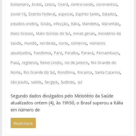
,
,
,
,
,
,
bolsonaro
brasil
casos
Ceará
centro-oeste
coronavírus
,
,
,
,
,
covid-19
Distrito Federal
especial
Espírito Santo
Estados
,
,
,
,
,
,
estados unidos
Goiás
infecção
Itália
Mandetta
Maranhão
,
,
,
Mato Grosso
Mato Grosso do Sul
minas gerais
ministério da
,
,
,
,
,
saúde
mundo
nordeste
norte
números
números
,
,
,
,
,
,
atualizados
Pandemia
Pará
Paraíba
Paraná
Pernambuco
,
,
,
,
Piauí
registros
Reino Unido
rio de janeiro
Rio Grande do
,
,
,
,
,
Norte
Rio Grande do Sul
Rondônia
Roraima
Santa Catarina
,
,
,
,
são paulo
saúde
Sergipe
Sudeste
sul
Segundo dados divulgados pelo Ministério da Saúde
atualizados ontem (4), às 19h50, o Brasil superou a Itália
em número de
Read more