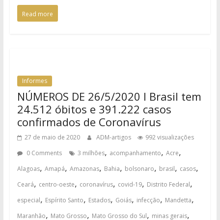
Read more
Informes
NÚMEROS DE 26/5/2020 I Brasil tem
24.512 óbitos e 391.222 casos
confirmados de Coronavírus
27 de maio de 2020
ADM-artigos
992 visualizações
,
,
,
0 Comments
3 milhões
acompanhamento
Acre
,
,
,
,
,
,
,
Alagoas
Amapá
Amazonas
Bahia
bolsonaro
brasil
casos
,
,
,
,
,
Ceará
centro-oeste
coronavírus
covid-19
Distrito Federal
,
,
,
,
,
,
especial
Espírito Santo
Estados
Goiás
infecção
Mandetta
,
,
,
,
Maranhão
Mato Grosso
Mato Grosso do Sul
minas gerais