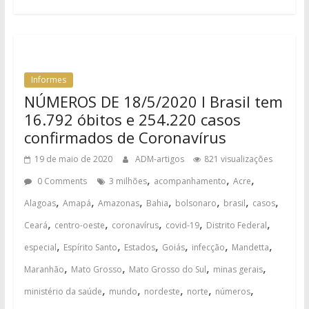
Informes
NÚMEROS DE 18/5/2020 I Brasil tem
16.792 óbitos e 254.220 casos
confirmados de Coronavírus
19 de maio de 2020
ADM-artigos
821 visualizações
,
,
,
0 Comments
3 milhões
acompanhamento
Acre
,
,
,
,
,
,
,
Alagoas
Amapá
Amazonas
Bahia
bolsonaro
brasil
casos
,
,
,
,
,
Ceará
centro-oeste
coronavírus
covid-19
Distrito Federal
,
,
,
,
,
,
especial
Espírito Santo
Estados
Goiás
infecção
Mandetta
,
,
,
,
Maranhão
Mato Grosso
Mato Grosso do Sul
minas gerais
,
,
,
,
,
ministério da saúde
mundo
nordeste
norte
números