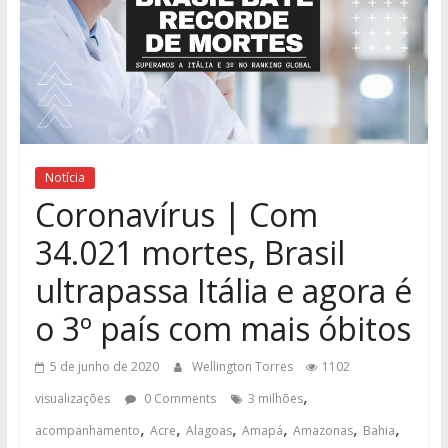
Notícia
Coronavírus | Com
34.021 mortes, Brasil
ultrapassa Itália e agora é
o 3º país com mais óbitos
5 de junho de 2020
Wellington Torres
1102
,
visualizações
0 Comments
3 milhões
,
,
,
,
,
,
acompanhamento
Acre
Alagoas
Amapá
Amazonas
Bahia