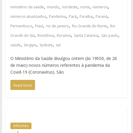
,
,
,
,
,
ministério da saúde
mundo
nordeste
norte
números
,
,
,
,
,
números atualizados
Pandemia
Pará
Paraíba
Paraná
,
,
,
,
Pernambuco
Piauí
rio de janeiro
Rio Grande do Norte
Rio
,
,
,
,
,
Grande do Sul
Rondônia
Roraima
Santa Catarina
são paulo
,
,
,
saúde
Sergipe
Sudeste
sul
O Ministério da Saúde divulgou ontem (às 19h50, de 26
de maio) novos números referentes à pandemia da
Covid-19 (Coronavírus). São
Read more
Informes