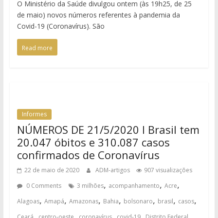
O Ministério da Saúde divulgou ontem (às 19h25, de 25
de maio) novos números referentes à pandemia da
Covid-19 (Coronavírus). São
Read more
Informes
NÚMEROS DE 21/5/2020 I Brasil tem
20.047 óbitos e 310.087 casos
confirmados de Coronavírus
22 de maio de 2020
ADM-artigos
907 visualizações
,
,
,
0 Comments
3 milhões
acompanhamento
Acre
,
,
,
,
,
,
,
Alagoas
Amapá
Amazonas
Bahia
bolsonaro
brasil
casos
,
,
,
,
,
Ceará
centro-oeste
coronavírus
covid-19
Distrito Federal