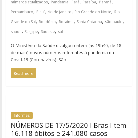
,
,
,
,
,
números atualizados
Pandemia
Pará
Paraíba
Paraná
,
,
,
,
Pernambuco
Piauí
rio de janeiro
Rio Grande do Norte
Rio
,
,
,
,
,
Grande do Sul
Rondônia
Roraima
Santa Catarina
são paulo
,
,
,
saúde
Sergipe
Sudeste
sul
O Ministério da Saúde divulgou ontem (às 19h40, de 18
de maio) novos números referentes à pandemia da
Covid-19 (Coronavírus). São
Read more
Informes
NÚMEROS DE 17/5/2020 I Brasil tem
16.118 óbitos e 241.080 casos