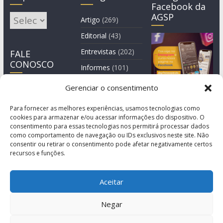
Facebook da
AGSP
Arquivos
Artigo
(269)
Editorial
(43)
Entrevistas
(202)
FALE
CONOSCO
Informes
(101)
Manchete
(3)
Gerenciar o consentimento
Notícia
(1.245)
Para fornecer as melhores experiências, usamos tecnologias como
cookies para armazenar e/ou acessar informações do dispositivo. O
consentimento para essas tecnologias nos permitirá processar dados
como comportamento de navegação ou IDs exclusivos neste site. Não
consentir ou retirar o consentimento pode afetar negativamente certos
recursos e funções.
Aceitar
Negar
© Copyright 2011-2026
Agência de Comunicação Grita São Paulo