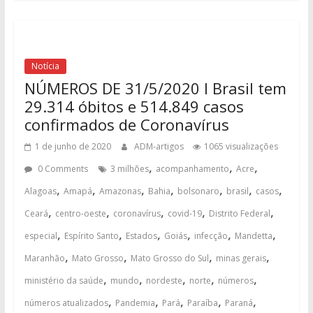
Notícia
NÚMEROS DE 31/5/2020 I Brasil tem
29.314 óbitos e 514.849 casos
confirmados de Coronavírus
1 de junho de 2020
ADM-artigos
1065 visualizações
,
,
,
0 Comments
3 milhões
acompanhamento
Acre
,
,
,
,
,
,
,
Alagoas
Amapá
Amazonas
Bahia
bolsonaro
brasil
casos
,
,
,
,
,
Ceará
centro-oeste
coronavírus
covid-19
Distrito Federal
,
,
,
,
,
,
especial
Espírito Santo
Estados
Goiás
infecção
Mandetta
,
,
,
,
Maranhão
Mato Grosso
Mato Grosso do Sul
minas gerais
,
,
,
,
,
ministério da saúde
mundo
nordeste
norte
números
,
,
,
,
,
números atualizados
Pandemia
Pará
Paraíba
Paraná