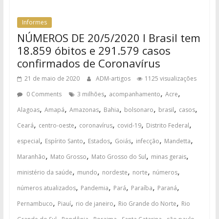
Informes
NÚMEROS DE 20/5/2020 I Brasil tem
18.859 óbitos e 291.579 casos
confirmados de Coronavírus
21 de maio de 2020
ADM-artigos
1125 visualizações
,
,
,
0 Comments
3 milhões
acompanhamento
Acre
,
,
,
,
,
,
,
Alagoas
Amapá
Amazonas
Bahia
bolsonaro
brasil
casos
,
,
,
,
,
Ceará
centro-oeste
coronavírus
covid-19
Distrito Federal
,
,
,
,
,
,
especial
Espírito Santo
Estados
Goiás
infecção
Mandetta
,
,
,
,
Maranhão
Mato Grosso
Mato Grosso do Sul
minas gerais
,
,
,
,
,
ministério da saúde
mundo
nordeste
norte
números
,
,
,
,
,
números atualizados
Pandemia
Pará
Paraíba
Paraná
,
,
,
,
Pernambuco
Piauí
rio de janeiro
Rio Grande do Norte
Rio
,
,
,
,
,