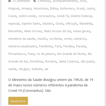
,
,
,
0 Comments
3 milhões
acompanhamento
Acre
,
,
,
,
,
,
,
Alagoas
Amapá
Amazonas
Bahia
bolsonaro
brasil
casos
,
,
,
,
,
Ceará
centro-oeste
coronavírus
covid-19
Distrito Federal
,
,
,
,
,
,
especial
Espírito Santo
Estados
Goiás
infecção
Mandetta
,
,
,
,
Maranhão
Mato Grosso
Mato Grosso do Sul
minas gerais
,
,
,
,
,
ministério da saúde
mundo
nordeste
norte
números
,
,
,
,
,
números atualizados
Pandemia
Pará
Paraíba
Paraná
,
,
,
,
Pernambuco
Piauí
rio de janeiro
Rio Grande do Norte
Rio
,
,
,
,
,
Grande do Sul
Rondônia
Roraima
Santa Catarina
são paulo
,
,
,
saúde
Sergipe
Sudeste
sul
O Ministério da Saúde divulgou ontem (às 19h20, de 19
de maio) novos números referentes à pandemia da
Covid-19 (Coronavírus). São
Read more