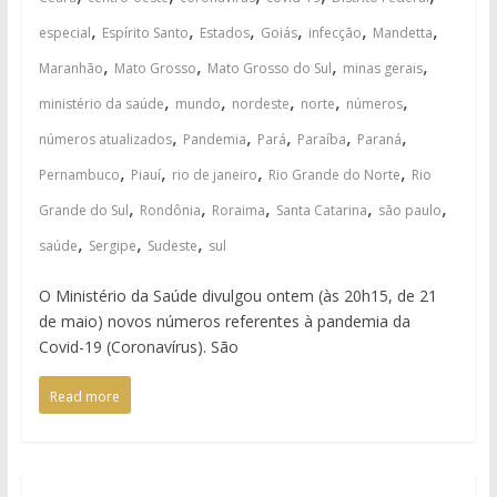
,
,
,
,
,
,
especial
Espírito Santo
Estados
Goiás
infecção
Mandetta
,
,
,
,
Maranhão
Mato Grosso
Mato Grosso do Sul
minas gerais
,
,
,
,
,
ministério da saúde
mundo
nordeste
norte
números
,
,
,
,
,
números atualizados
Pandemia
Pará
Paraíba
Paraná
,
,
,
,
Pernambuco
Piauí
rio de janeiro
Rio Grande do Norte
Rio
,
,
,
,
,
Grande do Sul
Rondônia
Roraima
Santa Catarina
são paulo
,
,
,
saúde
Sergipe
Sudeste
sul
O Ministério da Saúde divulgou ontem (às 20h15, de 21
de maio) novos números referentes à pandemia da
Covid-19 (Coronavírus). São
Read more