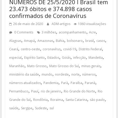
NÚMEROS DE 25/5/2020 I Brasil tem
23.473 óbitos e 374.898 casos
confirmados de Coronavírus
26 de maio de 2020
ADM-artigos
1060 visualizações
,
,
,
0 Comments
3 milhões
acompanhamento
Acre
,
,
,
,
,
,
,
Alagoas
Amapá
Amazonas
Bahia
bolsonaro
brasil
casos
,
,
,
,
,
Ceará
centro-oeste
coronavírus
covid-19
Distrito Federal
,
,
,
,
,
,
especial
Espírito Santo
Estados
Goiás
infecção
Mandetta
,
,
,
,
Maranhão
Mato Grosso
Mato Grosso do Sul
minas gerais
,
,
,
,
,
ministério da saúde
mundo
nordeste
norte
números
,
,
,
,
,
números atualizados
Pandemia
Pará
Paraíba
Paraná
,
,
,
,
Pernambuco
Piauí
rio de janeiro
Rio Grande do Norte
Rio
,
,
,
,
,
Grande do Sul
Rondônia
Roraima
Santa Catarina
são paulo
,
,
,
saúde
Sergipe
Sudeste
sul