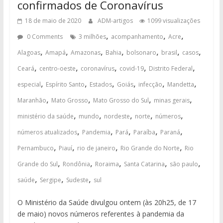
confirmados de Coronavírus
18 de maio de 2020
ADM-artigos
1099 visualizações
,
,
,
0 Comments
3 milhões
acompanhamento
Acre
,
,
,
,
,
,
,
Alagoas
Amapá
Amazonas
Bahia
bolsonaro
brasil
casos
,
,
,
,
,
Ceará
centro-oeste
coronavírus
covid-19
Distrito Federal
,
,
,
,
,
,
especial
Espírito Santo
Estados
Goiás
infecção
Mandetta
,
,
,
,
Maranhão
Mato Grosso
Mato Grosso do Sul
minas gerais
,
,
,
,
,
ministério da saúde
mundo
nordeste
norte
números
,
,
,
,
,
números atualizados
Pandemia
Pará
Paraíba
Paraná
,
,
,
,
Pernambuco
Piauí
rio de janeiro
Rio Grande do Norte
Rio
,
,
,
,
,
Grande do Sul
Rondônia
Roraima
Santa Catarina
são paulo
,
,
,
saúde
Sergipe
Sudeste
sul
O Ministério da Saúde divulgou ontem (às 20h25, de 17
de maio) novos números referentes à pandemia da