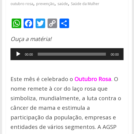
,
,
,
outubro rosa
prevenção
saúde
Saúde da Mulher
W
F
T
C
S
h
ac
w
o
h
Ouça a matéria!
at
e
itt
p
ar
s
b
er
y
e
Tocador
00:00
00:00
A
o
Li
de
p
o
n
áudio
p
k
k
Este mês é celebrado o
Outubro R
osa
. O
nome remete à cor do laço rosa que
simboliza, mundialmente, a luta contra o
câncer de mama e estimula a
participação da população, empresas e
entidades de vários segmentos. A AGSP