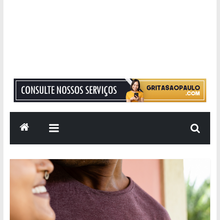
Grita
São
Paulo
Informação
com
Responsabilidade