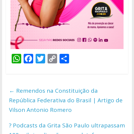
W
F
T
C
S
h
ac
w
o
h
at
e
itt
p
ar
s
b
er
y
e
←
Remendos na Constituição da
A
o
Li
República Federativa do Brasil | Artigo de
p
o
n
Vilson Antonio Romero
p
k
k
? Podcasts da Grita São Paulo ultrapassam