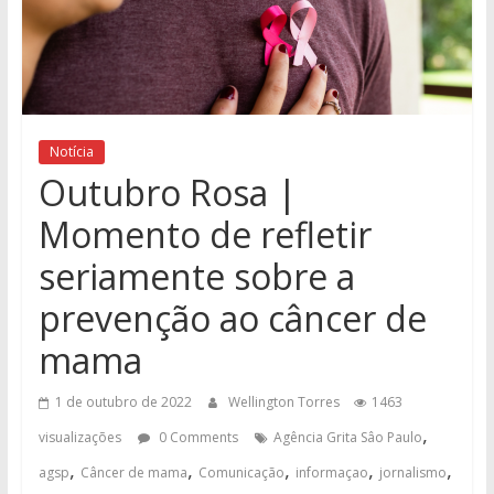
Notícia
Outubro Rosa |
Momento de refletir
seriamente sobre a
prevenção ao câncer de
mama
1 de outubro de 2022
Wellington Torres
1463
,
visualizações
0 Comments
Agência Grita Sâo Paulo
,
,
,
,
,
agsp
Câncer de mama
Comunicação
informaçao
jornalismo