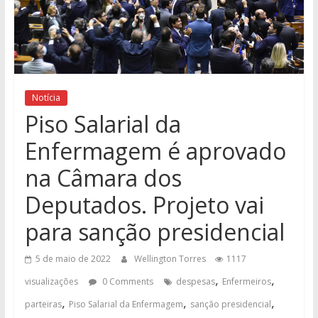
Notícia
Piso Salarial da
Enfermagem é aprovado
na Câmara dos
Deputados. Projeto vai
para sanção presidencial
5 de maio de 2022
Wellington Torres
1117
,
,
visualizações
0 Comments
despesas
Enfermeiros
,
,
,
parteiras
Piso Salarial da Enfermagem
sanção presidencial