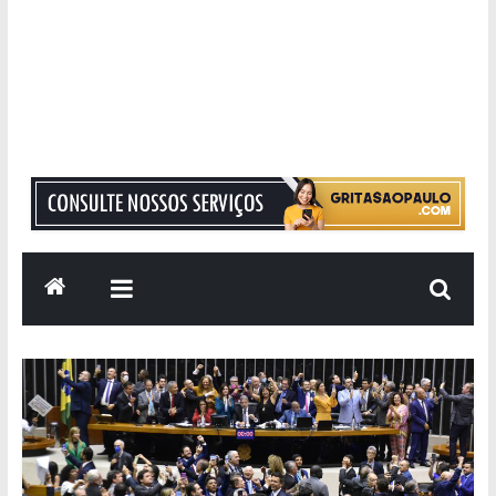
Grita
São
Paulo
Informação
com
Responsabilidade