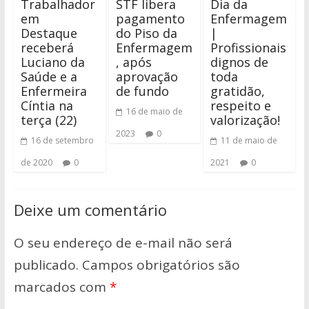
Trabalhador
STF libera
Dia da
em
pagamento
Enfermagem
Destaque
do Piso da
|
receberá
Enfermagem
Profissionais
Luciano da
, após
dignos de
Saúde e a
aprovação
toda
Enfermeira
de fundo
gratidão,
Cíntia na
respeito e
16 de maio de
terça (22)
valorização!
2023
0
16 de setembro
11 de maio de
de 2020
0
2021
0
Deixe um comentário
O seu endereço de e-mail não será
publicado.
Campos obrigatórios são
marcados com
*