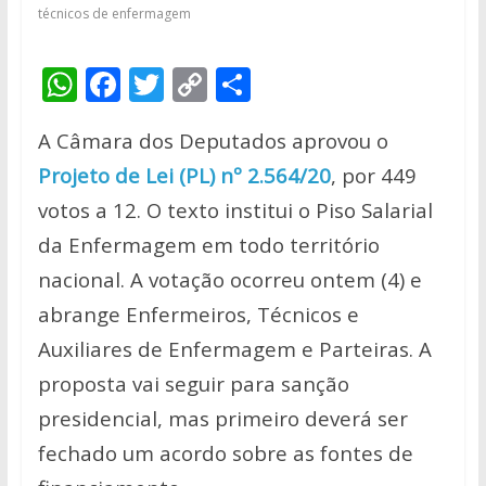
técnicos de enfermagem
W
F
T
C
S
h
ac
w
o
h
A Câmara dos Deputados aprovou o
at
e
itt
p
ar
Projeto de Lei (PL) nº 2.564/20
, por 449
s
b
er
y
e
votos a 12. O texto institui o Piso Salarial
A
o
Li
da Enfermagem em todo território
p
o
n
nacional. A votação ocorreu ontem (4) e
p
k
k
abrange Enfermeiros, Técnicos e
Auxiliares de Enfermagem e Parteiras. A
proposta vai seguir para sanção
presidencial, mas primeiro deverá ser
fechado um acordo sobre as fontes de