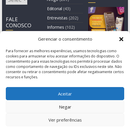
Editorial
(43)
Entrevistas
(202)
FALE
CONOSCO
Informes
(102)
Manchete
(2)
Gerenciar o consentimento
Notícia
(1.244)
Para fornecer as melhores experiências, usamos tecnologias como
cookies para armazenar e/ou acessar informações do dispositivo. O
consentimento para essas tecnologias nos permitirá processar dados
como comportamento de navegação ou IDs exclusivos neste site. Não
consentir ou retirar o consentimento pode afetar negativamente certos
recursos e funções.
Aceitar
Negar
© Copyright 2011-2026
Agência de Comunicação Grita São Paulo
Ver preferências