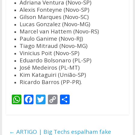
Adriana Ventura (Novo-SP)
Alexis Fonteyne (Novo-SP)
Gilson Marques (Novo-SC)
Lucas Gonzalez (Novo-MG)
Marcel van Hattem (Novo-RS)
Paulo Ganime (Novo-RJ)
Tiago Mitraud (Novo-MG)
Vinicius Poit (Novo-SP)
Eduardo Bolsonaro (PL-SP)
José Medeiros (PL-MT)
Kim Kataguiri (União-SP)
Ricardo Barros (PP-PR).
W
F
T
C
S
h
ac
w
o
h
at
e
itt
p
ar
s
b
er
y
e
←
ARTIGO | Big Techs espalham fake