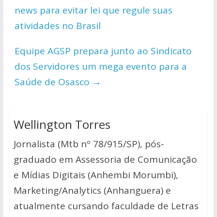
A
o
Li
news para evitar lei que regule suas
p
o
n
atividades no Brasil
p
k
k
Equipe AGSP prepara junto ao Sindicato
dos Servidores um mega evento para a
Saúde de Osasco
→
Wellington Torres
Jornalista (Mtb nº 78/915/SP), pós-
graduado em Assessoria de Comunicação
e Mídias Digitais (Anhembi Morumbi),
Marketing/Analytics (Anhanguera) e
atualmente cursando faculdade de Letras